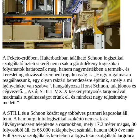
A Fekete-erdőben, Haiterbachban található Schuon logisztikai
szolgáltató üzleti sikerét nem csak a gördülékeny logisztikai
folyamatok határozzák meg, hanem nagymértékben a termék-, és
keresletingadozással szembeni rugalmasság is. „Hogy rugalmasan
reagálhassunk, egy olyan raktári berendezésre építünk, amely a mi
igényeinkre van szabva”, hangsúlyozza Horst Schuon, tulajdonos és
cégvezető. „ Az új STILL MX-X keskenyfolyosós targoncával
maximális rugalmasságot érünk el, és mindezt nagy teljesítmény
mellett.”
A STILL és a Schuon között egy többéves partneri kapcsolat áll
fenn. A hamburgi intralogisztikai szakértő nemcsak az
állványrendszert telepítette a csarnokban, mely 17,2 méter magas, 30
folyosóból áll, és 65.000 raklaphelyet számlál, hanem több éve már
Full Szerviz szolgáltatás keretében a logisztikai szolgáltató targonca