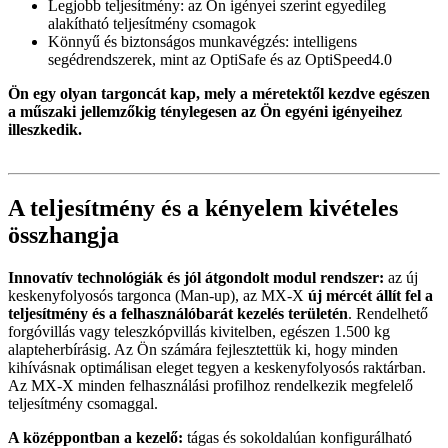
Legjobb teljesítmény: az Ön igényei szerint egyedileg
alakítható teljesítmény csomagok
Könnyű és biztonságos munkavégzés: intelligens
segédrendszerek, mint az OptiSafe és az OptiSpeed4.0
Ön egy olyan targoncát kap, mely a méretektől kezdve egészen
a műszaki jellemzőkig ténylegesen az Ön egyéni igényeihez
illeszkedik.
A teljesítmény és a kényelem kivételes
összhangja
Innovatív technológiák és jól átgondolt modul rendszer:
az új
keskenyfolyosós targonca (Man-up), az MX-X
új mércét állít fel a
teljesítmény és a felhasználóbarát kezelés területén
. Rendelhető
forgóvillás vagy teleszkópvillás kivitelben, egészen 1.500 kg
alapteherbírásig. Az Ön számára fejlesztettük ki, hogy minden
kihívásnak optimálisan eleget tegyen a keskenyfolyosós raktárban.
Az MX-X minden felhasználási profilhoz rendelkezik megfelelő
teljesítmény csomaggal.
A középpontban a kezelő:
tágas és sokoldalúan konfigurálható