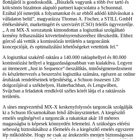
flottájáról is gondoskodik. „Büszkék vagyunk a több éve tartó és
kölcsönös bizalmon alapuló partneri kapcsolatra a Schuonnal.
Ezáltal jól ismerjük a folyamatokat és az ebből adódó kihívásokat a
vállalaton belül”, magyarázza Thomas A. Fischer, a STILL GmbH
értékesítésért, marketingért és szervizért (CSO) felelős ügyvezetője.
„ A mi MX-X sorozatunk kimondottan a logisztikai szolgáltató
kemény felhasználási követelményrendszeréhez illeszkedik. Ehhez
górcső alá vettük a komissiózás területén a targoncáink
koncepcióját, és optimalizálási lehetőségeket vetettünk fel.”
A logisztikai szakértő raktára a 140.000 raklaphellyel és 80.000
komissiózási hellyel a leggazdaságosabban van kialakítva. Legyen
az ütemezett „Just in Sequence“-beszállítás, minőségmenedzsment
és készlettervezés a beszerzési logisztika számára, egészen az online
áruházak rendeléseinek teljesítéséig, a Schuon összesen 120
dolgozójával a székhelyen, Haiterbachban, és Lengwilben,
Svájcban a feladatok rendkívül széles körét látja el a raktározás
területén.
A sínes megvezetésű MX-X keskenyfolyosós targoncák szolgálják
ki a Schuon főcsarnokában felső állványszinteket. A kiegészítő
emelés segítségével a targoncák a rakatokat akár 18 méteres
magasságba is képesek könnyedén felemelni. A szükséges elérési
sebesség biztosításához a főemelés és a kiegészítő emelés egyszerre
lép működésbe. Hogy ne csak az árukezelés menjen biztonságosan