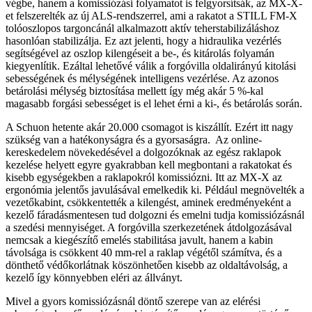
végbe, hanem a komissiózási folyamatot is felgyorsítsák, az MX-X-
et felszerelték az új ALS-rendszerrel, ami a rakatot a STILL FM-X
tolóoszlopos targoncánál alkalmazott aktív teherstabilizáláshoz
hasonlóan stabilizálja. Ez azt jelenti, hogy a hidraulika vezérlés
segítségével az oszlop kilengéseit a be-, és kitárolás folyamán
kiegyenlítik. Ezáltal lehetővé válik a forgóvilla oldalirányú kitolási
sebességének és mélységének intelligens vezérlése. Az azonos
betárolási mélység biztosítása mellett így még akár 5 %-kal
magasabb forgási sebességet is el lehet érni a ki-, és betárolás során.
A Schuon hetente akár 20.000 csomagot is kiszállít. Ezért itt nagy
szükség van a hatékonyságra és a gyorsaságra. Az online-
kereskedelem növekedésével a dolgozóknak az egész raklapok
kezelése helyett egyre gyakrabban kell megbontani a rakatokat és
kisebb egységekben a raklapokról komissiózni. Itt az MX-X az
ergonómia jelentős javulásával emelkedik ki. Például megnövelték a
vezetőkabint, csökkentették a kilengést, aminek eredményeként a
kezelő fáradásmentesen tud dolgozni és emelni tudja komissiózásnál
a szedési mennyiséget. A forgóvilla szerkezetének átdolgozásával
nemcsak a kiegészítő emelés stabilitása javult, hanem a kabin
távolsága is csökkent 40 mm-rel a raklap végétől számítva, és a
dönthető védőkorlátnak köszönhetően kisebb az oldaltávolság, a
kezelő így könnyebben eléri az állványt.
Mivel a gyors komissiózásnál döntő szerepe van az elérési