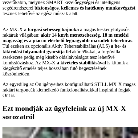
vezetőkabin, melynek SMART kezelőegységei és intelligens
segédrendszerei
biztonságos, kellemes és hatékony munkavégzést
tesznek lehetővé az egész műszak alatt.
Az MX-X
a forgási sebesség bajnoka
a magas keskenyfolyosós
raktárak világában:
akár 14 km/h menetsebesség, 18 m emelési
magasság és a piacon elérhető legnagyobb maradék teherbírás
.
Túl ezeken az opcionális Aktív Teherstabilizálás (ALS)
a be- és
kitárolási folyamatot gyorsítja fel
akár 5%-kal, a forgóvilla
szerkezete pedig még kisebb oldaltávolságot tesz lehetővé
komissiózáshoz. Az MX-X
a kivételes stabilitásával
is kitűnik a
kiegészítő emelés teljes hosszában futó hegesztésének
köszönhetően.
Az egyedileg az Ön igényeihez konfigurálható STILL MX-X magas
raktári targoncák kiemelkedő funkcionalitásukkal inspirálni fogják
Önt is.
Ezt mondják az ügyfeleink az új MX-X
sorozatról