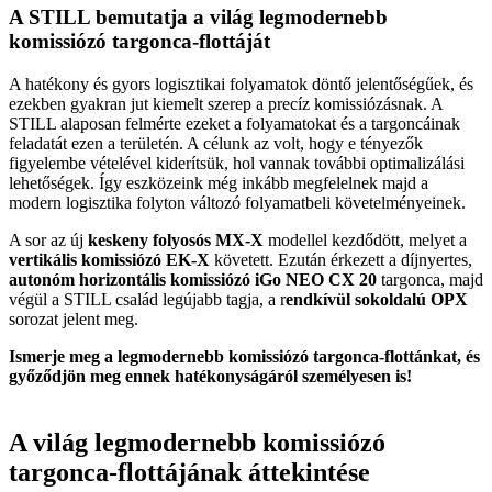
A STILL bemutatja a világ legmodernebb
komissiózó targonca-flottáját
A hatékony és gyors logisztikai folyamatok döntő jelentőségűek, és
ezekben gyakran jut kiemelt szerep a precíz komissiózásnak. A
STILL alaposan felmérte ezeket a folyamatokat és a targoncáinak
feladatát ezen a területén. A célunk az volt, hogy e tényezők
figyelembe vételével kiderítsük, hol vannak további optimalizálási
lehetőségek. Így eszközeink még inkább megfelelnek majd a
modern logisztika folyton változó folyamatbeli követelményeinek.
A sor az új
keskeny folyosós MX-X
modellel kezdődött, melyet a
vertikális komissiózó EK-X
követett. Ezután érkezett a díjnyertes,
autonóm horizontális komissiózó iGo NEO CX 20
targonca, majd
végül a STILL család legújabb tagja, a r
endkívül sokoldalú OPX
sorozat jelent meg.
Ismerje meg a legmodernebb komissiózó targonca-flottánkat, és
győződjön meg ennek hatékonyságáról személyesen is!
A világ legmodernebb komissiózó
targonca-flottájának áttekintése