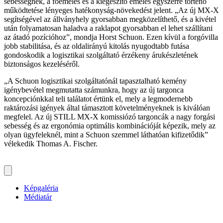
sebességnek, a főemelés és a kiegészítő emelés egyszerre történő
működtetése lényeges hatékonyság-növekedést jelent. „Az új MX-X
segítségével az állványhely gyorsabban megközelíthető, és a kivétel
után folyamatosan haladva a raklapot gyorsabban el lehet szállítani
az átadó pozícióhoz”, mondja Horst Schuon. Ezen kívül a forgóvilla
jobb stabilitása, és az oldalirányú kitolás nyugodtabb futása
gondoskodik a logisztikai szolgáltató érzékeny árukészletének
biztonságos kezeléséről.
„A Schuon logisztikai szolgáltatónál tapasztalható kemény
igénybevétel megmutatta számunkra, hogy az új targonca
koncepciónkkal teli találatot értünk el, mely a legmodernebb
raktározási igények által támasztott követelményeknek is kiválóan
megfelel. Az új STILL MX-X komissiózó targoncák a nagy forgási
sebesség és az ergonómia optimális kombinációját képezik, mely az
olyan ügyfeleknél, mint a Schuon szemmel láthatóan kifizetődik”
vélekedik Thomas A. Fischer.
Képgaléria
Médiatár