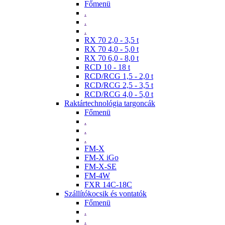
Főmenü
.
.
.
RX 70 2,0 - 3,5 t
RX 70 4,0 - 5,0 t
RX 70 6,0 - 8,0 t
RCD 10 - 18 t
RCD/RCG 1,5 - 2,0 t
RCD/RCG 2,5 - 3,5 t
RCD/RCG 4,0 - 5,0 t
Raktártechnológia targoncák
Főmenü
.
.
.
FM-X
FM-X iGo
FM-X-SE
FM-4W
FXR 14C-18C
Szállítókocsik és vontatók
Főmenü
.
.