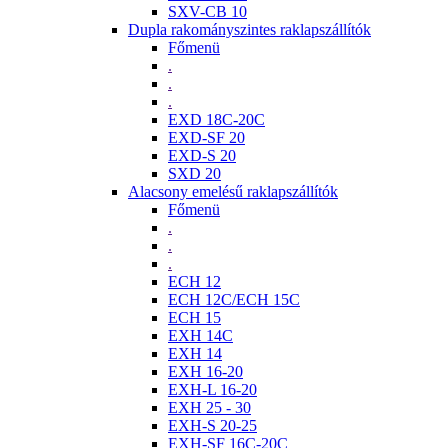
SXV-CB 10
Dupla rakományszintes raklapszállítók
Főmenü
.
.
.
EXD 18C-20C
EXD-SF 20
EXD-S 20
SXD 20
Alacsony emelésű raklapszállítók
Főmenü
.
.
.
ECH 12
ECH 12C/ECH 15C
ECH 15
EXH 14C
EXH 14
EXH 16-20
EXH-L 16-20
EXH 25 - 30
EXH-S 20-25
EXH-SF 16C-20C