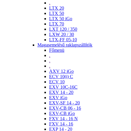
.
LTX 20
LTX 50
LTX 50 iGo
LTX 70
LXT 120 / 350
LXW 20 / 30
LTX-FF 05-10
Magasemelésű raklapszállítók
Főmenü
.
.
.
AXV 12 iGo
ECV 10(i) C
ECV 10
EXV 10C-16C
EXV 14 - 20
EXV iGo
EXV-SF 14 - 20
EXV-CB 06 - 16
EXV-CB iGo
FXV 14 - 16 N
FXV 14 - 16
EXP 14 - 20