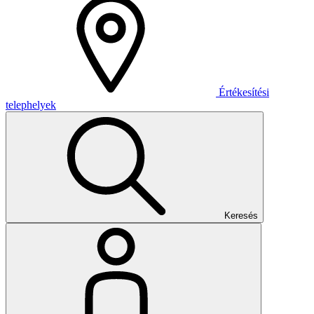
Értékesítési
telephelyek
Keresés