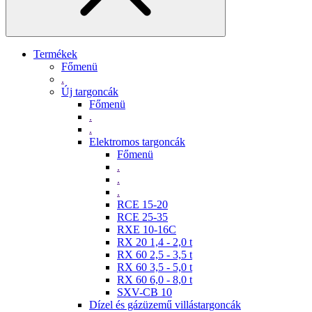
Termékek
Főmenü
.
Új targoncák
Főmenü
.
.
Elektromos targoncák
Főmenü
.
.
.
RCE 15-20
RCE 25-35
RXE 10-16C
RX 20 1,4 - 2,0 t
RX 60 2,5 - 3,5 t
RX 60 3,5 - 5,0 t
RX 60 6,0 - 8,0 t
SXV-CB 10
Dízel és gázüzemű villástargoncák