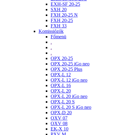
EXH-SF 20-25
SXH 20
FXH 20-25 N
FXH 20-25
FXH 33
Komissiózók
Főmenü
.
.
.
OPX 20-25
OPX 20-25 iGo neo
OPX 20-25 Plus
OPX-L 12
OPX-L 12 iGo neo
OPX-L 16
OPX-L 20
OPX-L 20 iGo neo
OPX-L 20 S
OPX-L 20 S iGo neo
OPX-D 20
OXV 07
OXV 08
EK-X 10
PXV M