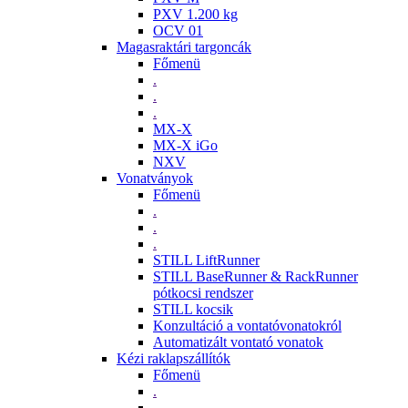
PXV 1.200 kg
OCV 01
Magasraktári targoncák
Főmenü
.
.
.
MX-X
MX-X iGo
NXV
Vonatványok
Főmenü
.
.
.
STILL LiftRunner
STILL BaseRunner & RackRunner
pótkocsi rendszer
STILL kocsik
Konzultáció a vontatóvonatokról
Automatizált vontató vonatok
Kézi raklapszállítók
Főmenü
.
.