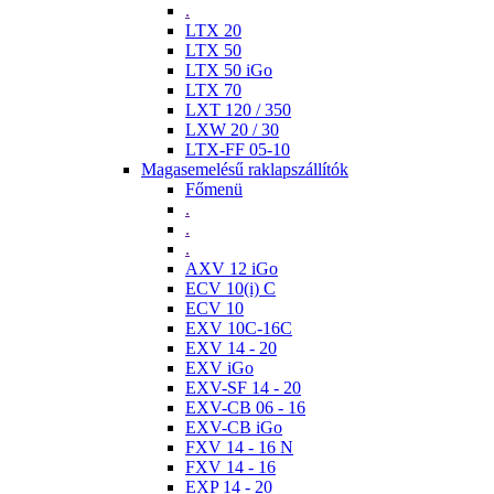
.
LTX 20
LTX 50
LTX 50 iGo
LTX 70
LXT 120 / 350
LXW 20 / 30
LTX-FF 05-10
Magasemelésű raklapszállítók
Főmenü
.
.
.
AXV 12 iGo
ECV 10(i) C
ECV 10
EXV 10C-16C
EXV 14 - 20
EXV iGo
EXV-SF 14 - 20
EXV-CB 06 - 16
EXV-CB iGo
FXV 14 - 16 N
FXV 14 - 16
EXP 14 - 20