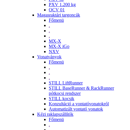
PXV 1.200 kg
OCV 01
Magasraktári targoncák
Főmenü
.
.
.
MX-X
MX-X iGo
NXV
Vonatványok
Főmenü
.
.
.
STILL LiftRunner
STILL BaseRunner & RackRunner
pótkocsi rendszer
STILL kocsik
Konzultáció a vontatóvonatokról
Automatizált vontató vonatok
Kézi raklapszállítók
Főmenü
.
.