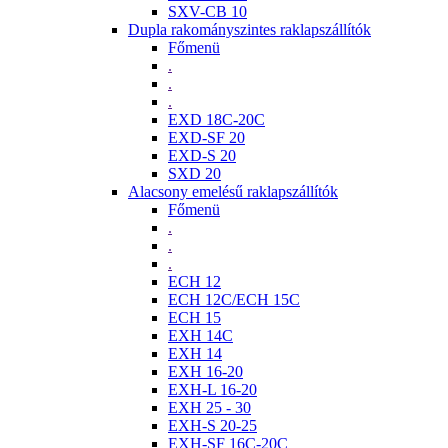
SXV-CB 10
Dupla rakományszintes raklapszállítók
Főmenü
.
.
.
EXD 18C-20C
EXD-SF 20
EXD-S 20
SXD 20
Alacsony emelésű raklapszállítók
Főmenü
.
.
.
ECH 12
ECH 12C/ECH 15C
ECH 15
EXH 14C
EXH 14
EXH 16-20
EXH-L 16-20
EXH 25 - 30
EXH-S 20-25
EXH-SF 16C-20C