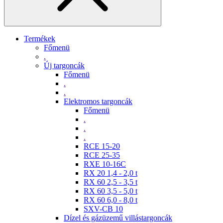
Termékek
Főmenü
.
Új targoncák
Főmenü
.
.
Elektromos targoncák
Főmenü
.
.
.
RCE 15-20
RCE 25-35
RXE 10-16C
RX 20 1,4 - 2,0 t
RX 60 2,5 - 3,5 t
RX 60 3,5 - 5,0 t
RX 60 6,0 - 8,0 t
SXV-CB 10
Dízel és gázüzemű villástargoncák