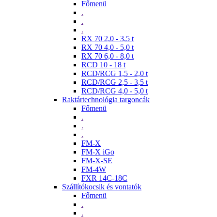
Főmenü
.
.
.
RX 70 2,0 - 3,5 t
RX 70 4,0 - 5,0 t
RX 70 6,0 - 8,0 t
RCD 10 - 18 t
RCD/RCG 1,5 - 2,0 t
RCD/RCG 2,5 - 3,5 t
RCD/RCG 4,0 - 5,0 t
Raktártechnológia targoncák
Főmenü
.
.
.
FM-X
FM-X iGo
FM-X-SE
FM-4W
FXR 14C-18C
Szállítókocsik és vontatók
Főmenü
.
.