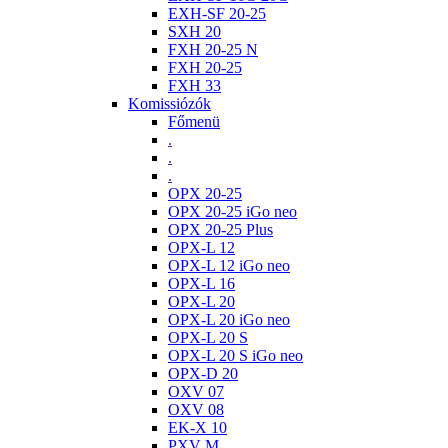
EXH-SF 20-25
SXH 20
FXH 20-25 N
FXH 20-25
FXH 33
Komissiózók
Főmenü
.
.
.
OPX 20-25
OPX 20-25 iGo neo
OPX 20-25 Plus
OPX-L 12
OPX-L 12 iGo neo
OPX-L 16
OPX-L 20
OPX-L 20 iGo neo
OPX-L 20 S
OPX-L 20 S iGo neo
OPX-D 20
OXV 07
OXV 08
EK-X 10
PXV M