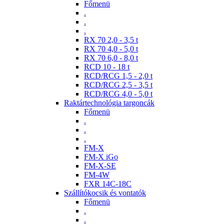
Főmenü
.
.
.
RX 70 2,0 - 3,5 t
RX 70 4,0 - 5,0 t
RX 70 6,0 - 8,0 t
RCD 10 - 18 t
RCD/RCG 1,5 - 2,0 t
RCD/RCG 2,5 - 3,5 t
RCD/RCG 4,0 - 5,0 t
Raktártechnológia targoncák
Főmenü
.
.
.
FM-X
FM-X iGo
FM-X-SE
FM-4W
FXR 14C-18C
Szállítókocsik és vontatók
Főmenü
.
.