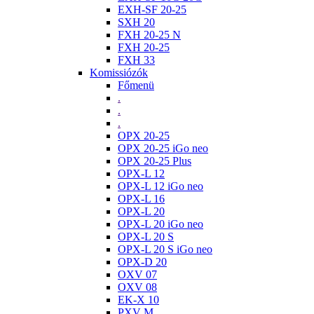
EXH-SF 20-25
SXH 20
FXH 20-25 N
FXH 20-25
FXH 33
Komissiózók
Főmenü
.
.
.
OPX 20-25
OPX 20-25 iGo neo
OPX 20-25 Plus
OPX-L 12
OPX-L 12 iGo neo
OPX-L 16
OPX-L 20
OPX-L 20 iGo neo
OPX-L 20 S
OPX-L 20 S iGo neo
OPX-D 20
OXV 07
OXV 08
EK-X 10
PXV M