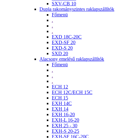
SXV-CB 10
Dupla rakományszintes raklapszállítók
Főmenü
.
.
.
EXD 18C-20C
EXD-SF 20
EXD-S 20
SXD 20
Alacsony emelésű raklapszállítók
Főmenü
.
.
.
ECH 12
ECH 12C/ECH 15C
ECH 15
EXH 14C
EXH 14
EXH 16-20
EXH-L 16-20
EXH 25 - 30
EXH-S 20-25
EXH-SF 16C-20C