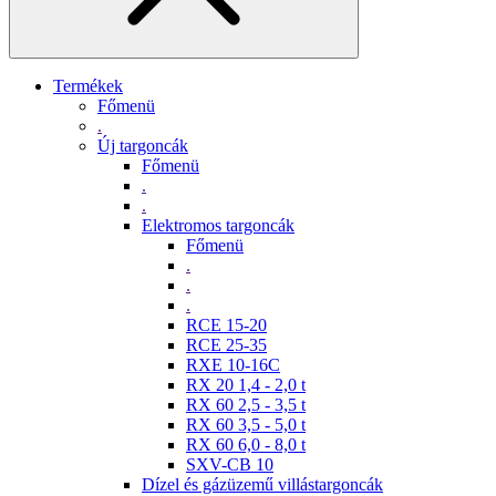
Termékek
Főmenü
.
Új targoncák
Főmenü
.
.
Elektromos targoncák
Főmenü
.
.
.
RCE 15-20
RCE 25-35
RXE 10-16C
RX 20 1,4 - 2,0 t
RX 60 2,5 - 3,5 t
RX 60 3,5 - 5,0 t
RX 60 6,0 - 8,0 t
SXV-CB 10
Dízel és gázüzemű villástargoncák