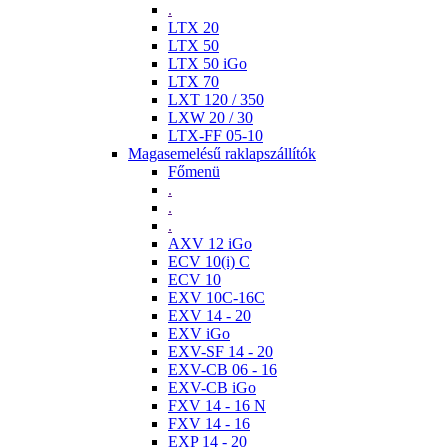
.
LTX 20
LTX 50
LTX 50 iGo
LTX 70
LXT 120 / 350
LXW 20 / 30
LTX-FF 05-10
Magasemelésű raklapszállítók
Főmenü
.
.
.
AXV 12 iGo
ECV 10(i) C
ECV 10
EXV 10C-16C
EXV 14 - 20
EXV iGo
EXV-SF 14 - 20
EXV-CB 06 - 16
EXV-CB iGo
FXV 14 - 16 N
FXV 14 - 16
EXP 14 - 20