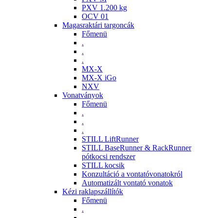
PXV 1.200 kg
OCV 01
Magasraktári targoncák
Főmenü
.
.
.
MX-X
MX-X iGo
NXV
Vonatványok
Főmenü
.
.
.
STILL LiftRunner
STILL BaseRunner & RackRunner
pótkocsi rendszer
STILL kocsik
Konzultáció a vontatóvonatokról
Automatizált vontató vonatok
Kézi raklapszállítók
Főmenü
.
.