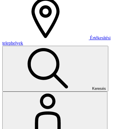
Értékesítési
telephelyek
Keresés