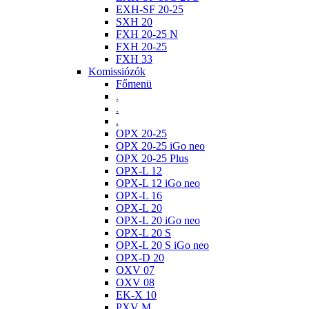
EXH-SF 20-25
SXH 20
FXH 20-25 N
FXH 20-25
FXH 33
Komissiózók
Főmenü
.
.
.
OPX 20-25
OPX 20-25 iGo neo
OPX 20-25 Plus
OPX-L 12
OPX-L 12 iGo neo
OPX-L 16
OPX-L 20
OPX-L 20 iGo neo
OPX-L 20 S
OPX-L 20 S iGo neo
OPX-D 20
OXV 07
OXV 08
EK-X 10
PXV M