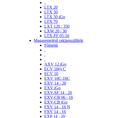
.
LTX 20
LTX 50
LTX 50 iGo
LTX 70
LXT 120 / 350
LXW 20 / 30
LTX-FF 05-10
Magasemelésű raklapszállítók
Főmenü
.
.
.
AXV 12 iGo
ECV 10(i) C
ECV 10
EXV 10C-16C
EXV 14 - 20
EXV iGo
EXV-SF 14 - 20
EXV-CB 06 - 16
EXV-CB iGo
FXV 14 - 16 N
FXV 14 - 16
EXP 14 - 20