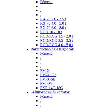
Főmenü
.
.
.
RX 70 2,0 - 3,5 t
RX 70 4,0 - 5,0 t
RX 70 6,0 - 8,0 t
RCD 10 - 18 t
RCD/RCG 1,5 - 2,0 t
RCD/RCG 2,5 - 3,5 t
RCD/RCG 4,0 - 5,0 t
Raktártechnológia targoncák
Főmenü
.
.
.
FM-X
FM-X iGo
FM-X-SE
FM-4W
FXR 14C-18C
Szállítókocsik és vontatók
Főmenü
.
.