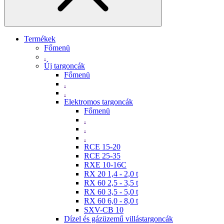
Termékek
Főmenü
.
Új targoncák
Főmenü
.
.
Elektromos targoncák
Főmenü
.
.
.
RCE 15-20
RCE 25-35
RXE 10-16C
RX 20 1,4 - 2,0 t
RX 60 2,5 - 3,5 t
RX 60 3,5 - 5,0 t
RX 60 6,0 - 8,0 t
SXV-CB 10
Dízel és gázüzemű villástargoncák