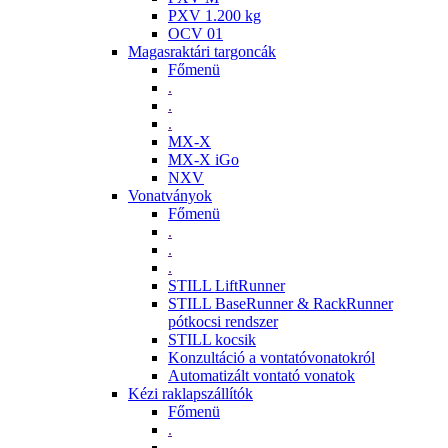
PXV 1.200 kg
OCV 01
Magasraktári targoncák
Főmenü
.
.
.
MX-X
MX-X iGo
NXV
Vonatványok
Főmenü
.
.
.
STILL LiftRunner
STILL BaseRunner & RackRunner
pótkocsi rendszer
STILL kocsik
Konzultáció a vontatóvonatokról
Automatizált vontató vonatok
Kézi raklapszállítók
Főmenü
.
.