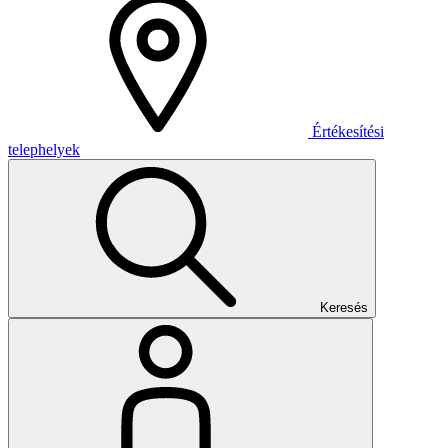
Értékesítési
telephelyek
Keresés