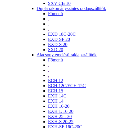
SXV-CB 10
Dupla rakományszintes raklapszállítók
Főmenü
.
.
.
EXD 18C-20C
EXD-SF 20
EXD-S 20
SXD 20
Alacsony emelésű raklapszállítók
Főmenü
.
.
.
ECH 12
ECH 12C/ECH 15C
ECH 15
EXH 14C
EXH 14
EXH 16-20
EXH-L 16-20
EXH 25 - 30
EXH-S 20-25
EXH-SF 16C-20C