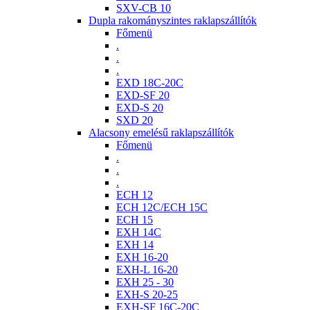
SXV-CB 10
Dupla rakományszintes raklapszállítók
Főmenü
.
.
.
EXD 18C-20C
EXD-SF 20
EXD-S 20
SXD 20
Alacsony emelésű raklapszállítók
Főmenü
.
.
.
ECH 12
ECH 12C/ECH 15C
ECH 15
EXH 14C
EXH 14
EXH 16-20
EXH-L 16-20
EXH 25 - 30
EXH-S 20-25
EXH-SF 16C-20C