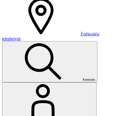
Értékesítési
telephelyek
Keresés