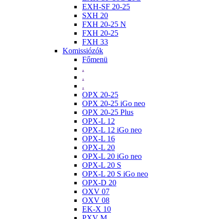
EXH-SF 20-25
SXH 20
FXH 20-25 N
FXH 20-25
FXH 33
Komissiózók
Főmenü
.
.
.
OPX 20-25
OPX 20-25 iGo neo
OPX 20-25 Plus
OPX-L 12
OPX-L 12 iGo neo
OPX-L 16
OPX-L 20
OPX-L 20 iGo neo
OPX-L 20 S
OPX-L 20 S iGo neo
OPX-D 20
OXV 07
OXV 08
EK-X 10
PXV M