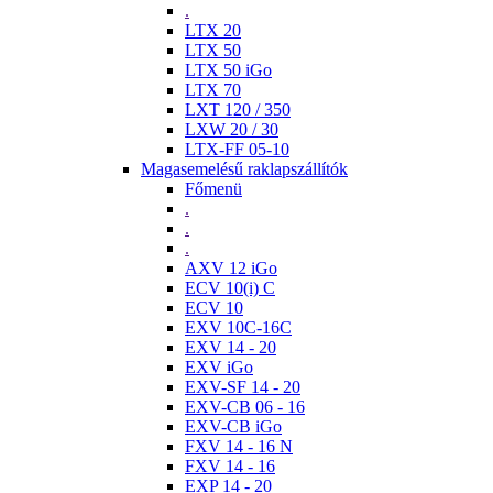
.
LTX 20
LTX 50
LTX 50 iGo
LTX 70
LXT 120 / 350
LXW 20 / 30
LTX-FF 05-10
Magasemelésű raklapszállítók
Főmenü
.
.
.
AXV 12 iGo
ECV 10(i) C
ECV 10
EXV 10C-16C
EXV 14 - 20
EXV iGo
EXV-SF 14 - 20
EXV-CB 06 - 16
EXV-CB iGo
FXV 14 - 16 N
FXV 14 - 16
EXP 14 - 20