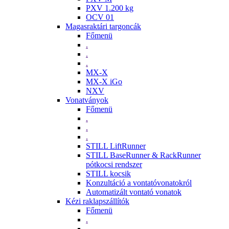
PXV 1.200 kg
OCV 01
Magasraktári targoncák
Főmenü
.
.
.
MX-X
MX-X iGo
NXV
Vonatványok
Főmenü
.
.
.
STILL LiftRunner
STILL BaseRunner & RackRunner
pótkocsi rendszer
STILL kocsik
Konzultáció a vontatóvonatokról
Automatizált vontató vonatok
Kézi raklapszállítók
Főmenü
.
.