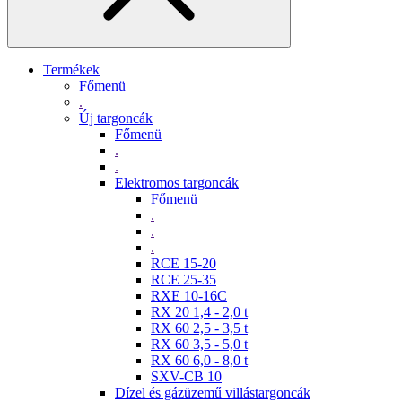
Termékek
Főmenü
.
Új targoncák
Főmenü
.
.
Elektromos targoncák
Főmenü
.
.
.
RCE 15-20
RCE 25-35
RXE 10-16C
RX 20 1,4 - 2,0 t
RX 60 2,5 - 3,5 t
RX 60 3,5 - 5,0 t
RX 60 6,0 - 8,0 t
SXV-CB 10
Dízel és gázüzemű villástargoncák