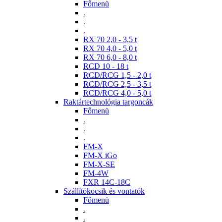
Főmenü
.
.
.
RX 70 2,0 - 3,5 t
RX 70 4,0 - 5,0 t
RX 70 6,0 - 8,0 t
RCD 10 - 18 t
RCD/RCG 1,5 - 2,0 t
RCD/RCG 2,5 - 3,5 t
RCD/RCG 4,0 - 5,0 t
Raktártechnológia targoncák
Főmenü
.
.
.
FM-X
FM-X iGo
FM-X-SE
FM-4W
FXR 14C-18C
Szállítókocsik és vontatók
Főmenü
.
.