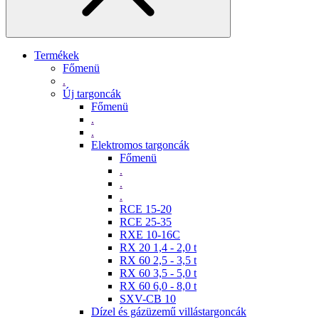
Termékek
Főmenü
.
Új targoncák
Főmenü
.
.
Elektromos targoncák
Főmenü
.
.
.
RCE 15-20
RCE 25-35
RXE 10-16C
RX 20 1,4 - 2,0 t
RX 60 2,5 - 3,5 t
RX 60 3,5 - 5,0 t
RX 60 6,0 - 8,0 t
SXV-CB 10
Dízel és gázüzemű villástargoncák