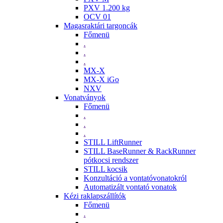
PXV 1.200 kg
OCV 01
Magasraktári targoncák
Főmenü
.
.
.
MX-X
MX-X iGo
NXV
Vonatványok
Főmenü
.
.
.
STILL LiftRunner
STILL BaseRunner & RackRunner
pótkocsi rendszer
STILL kocsik
Konzultáció a vontatóvonatokról
Automatizált vontató vonatok
Kézi raklapszállítók
Főmenü
.
.