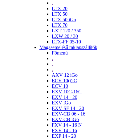
.
LTX 20
LTX 50
LTX 50 iGo
LTX 70
LXT 120 / 350
LXW 20 / 30
LTX-FF 05-10
Magasemelésű raklapszállítók
Főmenü
.
.
.
AXV 12 iGo
ECV 10(i) C
ECV 10
EXV 10C-16C
EXV 14 - 20
EXV iGo
EXV-SF 14 - 20
EXV-CB 06 - 16
EXV-CB iGo
FXV 14 - 16 N
FXV 14 - 16
EXP 14 - 20