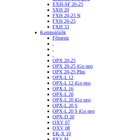
EXH-SF 20-25
SXH 20
FXH 20-25 N
FXH 20-25
FXH 33
Komissiózók
Főmenü
.
.
.
OPX 20-25
OPX 20-25 iGo neo
OPX 20-25 Plus
OPX-L 12
OPX-L 12 iGo neo
OPX-L 16
OPX-L 20
OPX-L 20 iGo neo
OPX-L 20 S
OPX-L 20 S iGo neo
OPX-D 20
OXV 07
OXV 08
EK-X 10
PXV M