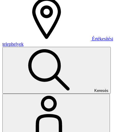
Értékesítési
telephelyek
Keresés