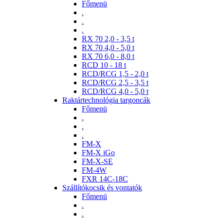
Főmenü
.
.
.
RX 70 2,0 - 3,5 t
RX 70 4,0 - 5,0 t
RX 70 6,0 - 8,0 t
RCD 10 - 18 t
RCD/RCG 1,5 - 2,0 t
RCD/RCG 2,5 - 3,5 t
RCD/RCG 4,0 - 5,0 t
Raktártechnológia targoncák
Főmenü
.
.
.
FM-X
FM-X iGo
FM-X-SE
FM-4W
FXR 14C-18C
Szállítókocsik és vontatók
Főmenü
.
.