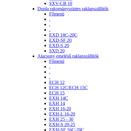
SXV-CB 10
Dupla rakományszintes raklapszállítók
Főmenü
.
.
.
EXD 18C-20C
EXD-SF 20
EXD-S 20
SXD 20
Alacsony emelésű raklapszállítók
Főmenü
.
.
.
ECH 12
ECH 12C/ECH 15C
ECH 15
EXH 14C
EXH 14
EXH 16-20
EXH-L 16-20
EXH 25 - 30
EXH-S 20-25
EXH-SF 16C-20C