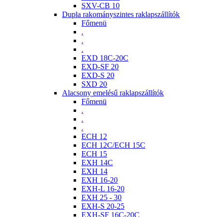
SXV-CB 10
Dupla rakományszintes raklapszállítók
Főmenü
.
.
.
EXD 18C-20C
EXD-SF 20
EXD-S 20
SXD 20
Alacsony emelésű raklapszállítók
Főmenü
.
.
.
ECH 12
ECH 12C/ECH 15C
ECH 15
EXH 14C
EXH 14
EXH 16-20
EXH-L 16-20
EXH 25 - 30
EXH-S 20-25
EXH-SF 16C-20C