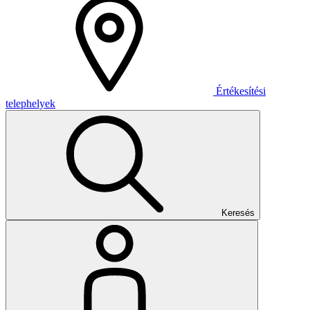
Értékesítési
telephelyek
Keresés