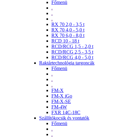
Főmenü
.
.
.
RX 70 2,0 - 3,5 t
RX 70 4,0 - 5,0 t
RX 70 6,0 - 8,0 t
RCD 10 - 18 t
RCD/RCG 1,5 - 2,0 t
RCD/RCG 2,5 - 3,5 t
RCD/RCG 4,0 - 5,0 t
Raktártechnológia targoncák
Főmenü
.
.
.
FM-X
FM-X iGo
FM-X-SE
FM-4W
FXR 14C-18C
Szállítókocsik és vontatók
Főmenü
.
.