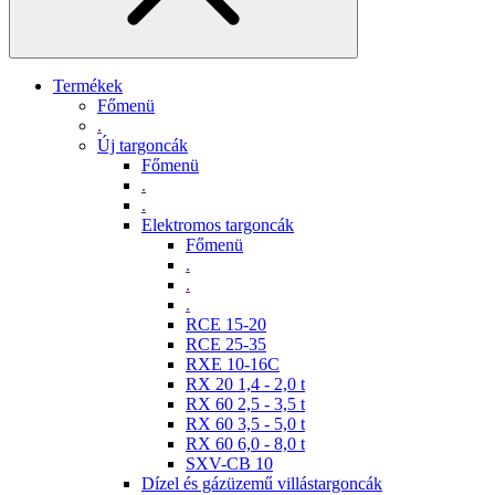
Termékek
Főmenü
.
Új targoncák
Főmenü
.
.
Elektromos targoncák
Főmenü
.
.
.
RCE 15-20
RCE 25-35
RXE 10-16C
RX 20 1,4 - 2,0 t
RX 60 2,5 - 3,5 t
RX 60 3,5 - 5,0 t
RX 60 6,0 - 8,0 t
SXV-CB 10
Dízel és gázüzemű villástargoncák