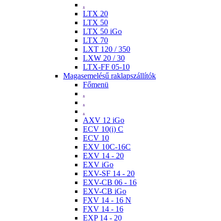
.
LTX 20
LTX 50
LTX 50 iGo
LTX 70
LXT 120 / 350
LXW 20 / 30
LTX-FF 05-10
Magasemelésű raklapszállítók
Főmenü
.
.
.
AXV 12 iGo
ECV 10(i) C
ECV 10
EXV 10C-16C
EXV 14 - 20
EXV iGo
EXV-SF 14 - 20
EXV-CB 06 - 16
EXV-CB iGo
FXV 14 - 16 N
FXV 14 - 16
EXP 14 - 20