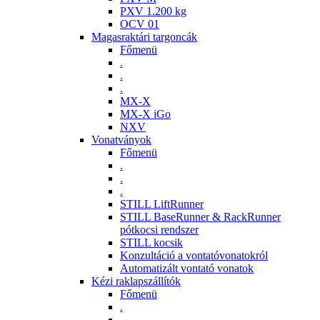
PXV 1.200 kg
OCV 01
Magasraktári targoncák
Főmenü
.
.
.
MX-X
MX-X iGo
NXV
Vonatványok
Főmenü
.
.
.
STILL LiftRunner
STILL BaseRunner & RackRunner
pótkocsi rendszer
STILL kocsik
Konzultáció a vontatóvonatokról
Automatizált vontató vonatok
Kézi raklapszállítók
Főmenü
.
.