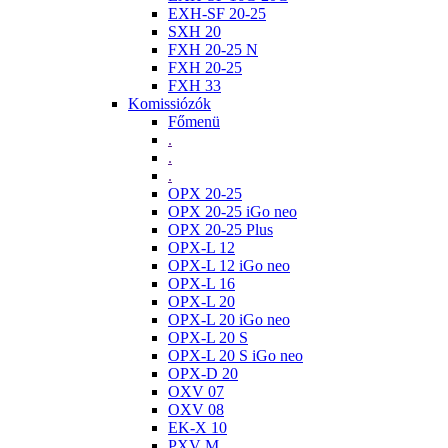
EXH-SF 20-25
SXH 20
FXH 20-25 N
FXH 20-25
FXH 33
Komissiózók
Főmenü
.
.
.
OPX 20-25
OPX 20-25 iGo neo
OPX 20-25 Plus
OPX-L 12
OPX-L 12 iGo neo
OPX-L 16
OPX-L 20
OPX-L 20 iGo neo
OPX-L 20 S
OPX-L 20 S iGo neo
OPX-D 20
OXV 07
OXV 08
EK-X 10
PXV M