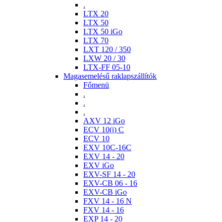
.
LTX 20
LTX 50
LTX 50 iGo
LTX 70
LXT 120 / 350
LXW 20 / 30
LTX-FF 05-10
Magasemelésű raklapszállítók
Főmenü
.
.
.
AXV 12 iGo
ECV 10(i) C
ECV 10
EXV 10C-16C
EXV 14 - 20
EXV iGo
EXV-SF 14 - 20
EXV-CB 06 - 16
EXV-CB iGo
FXV 14 - 16 N
FXV 14 - 16
EXP 14 - 20