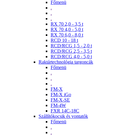
Főmenü
.
.
.
RX 70 2,0 - 3,5 t
RX 70 4,0 - 5,0 t
RX 70 6,0 - 8,0 t
RCD 10 - 18 t
RCD/RCG 1,5 - 2,0 t
RCD/RCG 2,5 - 3,5 t
RCD/RCG 4,0 - 5,0 t
Raktártechnológia targoncák
Főmenü
.
.
.
FM-X
FM-X iGo
FM-X-SE
FM-4W
FXR 14C-18C
Szállítókocsik és vontatók
Főmenü
.
.