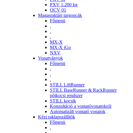
PXV 1.200 kg
OCV 01
Magasraktári targoncák
Főmenü
.
.
.
MX-X
MX-X iGo
NXV
Vonatványok
Főmenü
.
.
.
STILL LiftRunner
STILL BaseRunner & RackRunner
pótkocsi rendszer
STILL kocsik
Konzultáció a vontatóvonatokról
Automatizált vontató vonatok
Kézi raklapszállítók
Főmenü
.
.