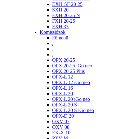
EXH-SF 20-25
SXH 20
FXH 20-25 N
FXH 20-25
FXH 33
Komissiózók
Főmenü
.
.
.
OPX 20-25
OPX 20-25 iGo neo
OPX 20-25 Plus
OPX-L 12
OPX-L 12 iGo neo
OPX-L 16
OPX-L 20
OPX-L 20 iGo neo
OPX-L 20 S
OPX-L 20 S iGo neo
OPX-D 20
OXV 07
OXV 08
EK-X 10
PXV M