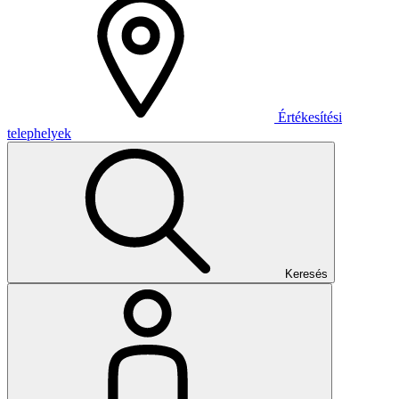
Értékesítési
telephelyek
Keresés