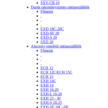
SXV-CB 10
Dupla rakományszintes raklapszállítók
Főmenü
.
.
.
EXD 18C-20C
EXD-SF 20
EXD-S 20
SXD 20
Alacsony emelésű raklapszállítók
Főmenü
.
.
.
ECH 12
ECH 12C/ECH 15C
ECH 15
EXH 14C
EXH 14
EXH 16-20
EXH-L 16-20
EXH 25 - 30
EXH-S 20-25
EXH-SF 16C-20C