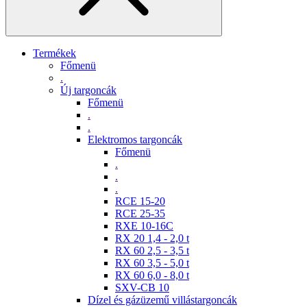
Termékek
Főmenü
.
Új targoncák
Főmenü
.
.
Elektromos targoncák
Főmenü
.
.
.
RCE 15-20
RCE 25-35
RXE 10-16C
RX 20 1,4 - 2,0 t
RX 60 2,5 - 3,5 t
RX 60 3,5 - 5,0 t
RX 60 6,0 - 8,0 t
SXV-CB 10
Dízel és gázüzemű villástargoncák