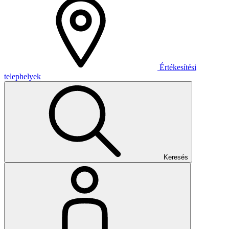
Értékesítési
telephelyek
Keresés