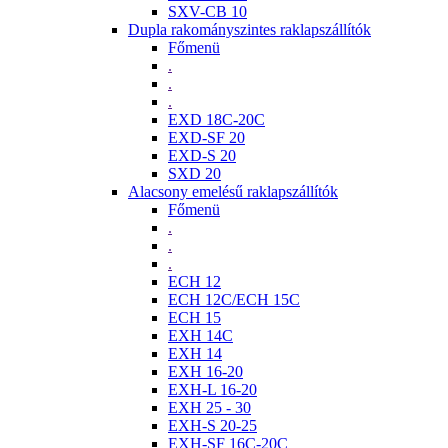
SXV-CB 10
Dupla rakományszintes raklapszállítók
Főmenü
.
.
.
EXD 18C-20C
EXD-SF 20
EXD-S 20
SXD 20
Alacsony emelésű raklapszállítók
Főmenü
.
.
.
ECH 12
ECH 12C/ECH 15C
ECH 15
EXH 14C
EXH 14
EXH 16-20
EXH-L 16-20
EXH 25 - 30
EXH-S 20-25
EXH-SF 16C-20C