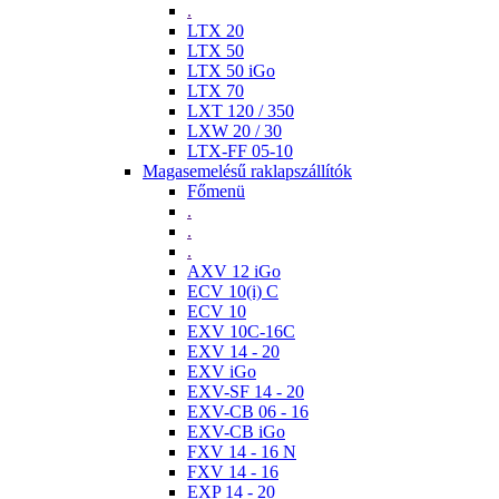
.
LTX 20
LTX 50
LTX 50 iGo
LTX 70
LXT 120 / 350
LXW 20 / 30
LTX-FF 05-10
Magasemelésű raklapszállítók
Főmenü
.
.
.
AXV 12 iGo
ECV 10(i) C
ECV 10
EXV 10C-16C
EXV 14 - 20
EXV iGo
EXV-SF 14 - 20
EXV-CB 06 - 16
EXV-CB iGo
FXV 14 - 16 N
FXV 14 - 16
EXP 14 - 20