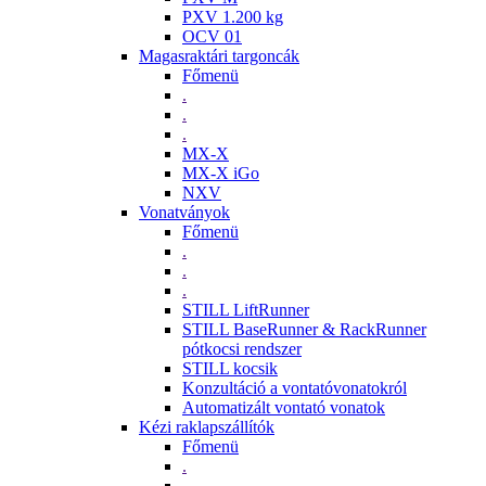
PXV 1.200 kg
OCV 01
Magasraktári targoncák
Főmenü
.
.
.
MX-X
MX-X iGo
NXV
Vonatványok
Főmenü
.
.
.
STILL LiftRunner
STILL BaseRunner & RackRunner
pótkocsi rendszer
STILL kocsik
Konzultáció a vontatóvonatokról
Automatizált vontató vonatok
Kézi raklapszállítók
Főmenü
.
.