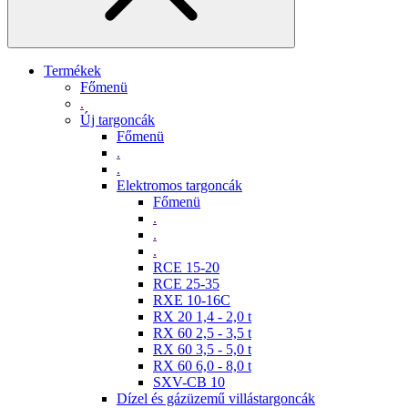
Termékek
Főmenü
.
Új targoncák
Főmenü
.
.
Elektromos targoncák
Főmenü
.
.
.
RCE 15-20
RCE 25-35
RXE 10-16C
RX 20 1,4 - 2,0 t
RX 60 2,5 - 3,5 t
RX 60 3,5 - 5,0 t
RX 60 6,0 - 8,0 t
SXV-CB 10
Dízel és gázüzemű villástargoncák