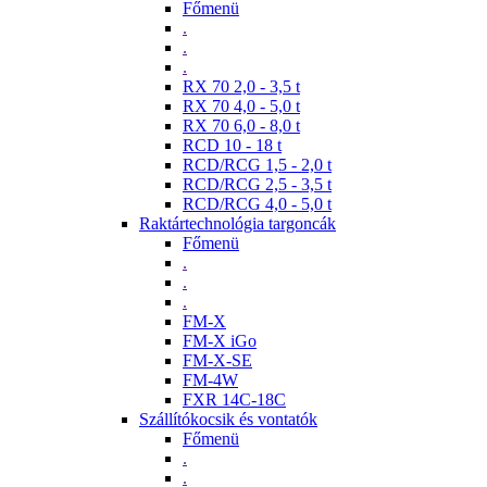
Főmenü
.
.
.
RX 70 2,0 - 3,5 t
RX 70 4,0 - 5,0 t
RX 70 6,0 - 8,0 t
RCD 10 - 18 t
RCD/RCG 1,5 - 2,0 t
RCD/RCG 2,5 - 3,5 t
RCD/RCG 4,0 - 5,0 t
Raktártechnológia targoncák
Főmenü
.
.
.
FM-X
FM-X iGo
FM-X-SE
FM-4W
FXR 14C-18C
Szállítókocsik és vontatók
Főmenü
.
.