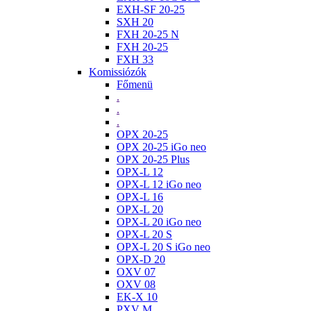
EXH-SF 20-25
SXH 20
FXH 20-25 N
FXH 20-25
FXH 33
Komissiózók
Főmenü
.
.
.
OPX 20-25
OPX 20-25 iGo neo
OPX 20-25 Plus
OPX-L 12
OPX-L 12 iGo neo
OPX-L 16
OPX-L 20
OPX-L 20 iGo neo
OPX-L 20 S
OPX-L 20 S iGo neo
OPX-D 20
OXV 07
OXV 08
EK-X 10
PXV M