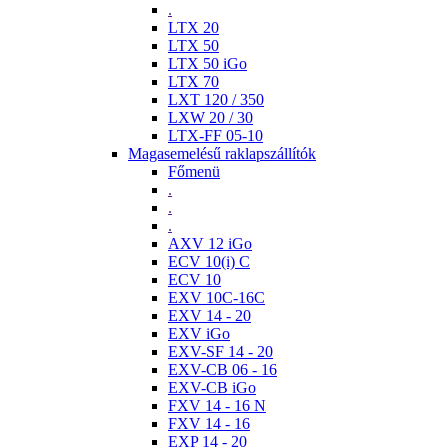
.
LTX 20
LTX 50
LTX 50 iGo
LTX 70
LXT 120 / 350
LXW 20 / 30
LTX-FF 05-10
Magasemelésű raklapszállítók
Főmenü
.
.
.
AXV 12 iGo
ECV 10(i) C
ECV 10
EXV 10C-16C
EXV 14 - 20
EXV iGo
EXV-SF 14 - 20
EXV-CB 06 - 16
EXV-CB iGo
FXV 14 - 16 N
FXV 14 - 16
EXP 14 - 20