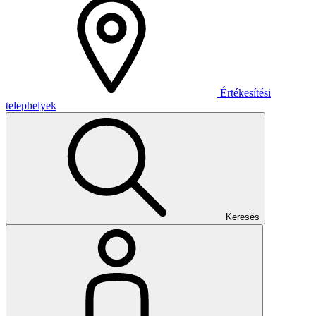
Értékesítési
telephelyek
Keresés