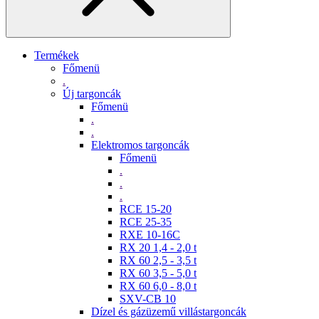
Termékek
Főmenü
.
Új targoncák
Főmenü
.
.
Elektromos targoncák
Főmenü
.
.
.
RCE 15-20
RCE 25-35
RXE 10-16C
RX 20 1,4 - 2,0 t
RX 60 2,5 - 3,5 t
RX 60 3,5 - 5,0 t
RX 60 6,0 - 8,0 t
SXV-CB 10
Dízel és gázüzemű villástargoncák