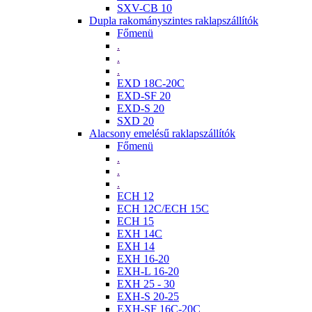
SXV-CB 10
Dupla rakományszintes raklapszállítók
Főmenü
.
.
.
EXD 18C-20C
EXD-SF 20
EXD-S 20
SXD 20
Alacsony emelésű raklapszállítók
Főmenü
.
.
.
ECH 12
ECH 12C/ECH 15C
ECH 15
EXH 14C
EXH 14
EXH 16-20
EXH-L 16-20
EXH 25 - 30
EXH-S 20-25
EXH-SF 16C-20C