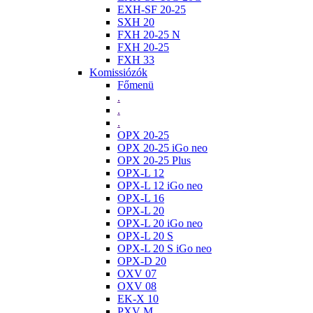
EXH-SF 20-25
SXH 20
FXH 20-25 N
FXH 20-25
FXH 33
Komissiózók
Főmenü
.
.
.
OPX 20-25
OPX 20-25 iGo neo
OPX 20-25 Plus
OPX-L 12
OPX-L 12 iGo neo
OPX-L 16
OPX-L 20
OPX-L 20 iGo neo
OPX-L 20 S
OPX-L 20 S iGo neo
OPX-D 20
OXV 07
OXV 08
EK-X 10
PXV M