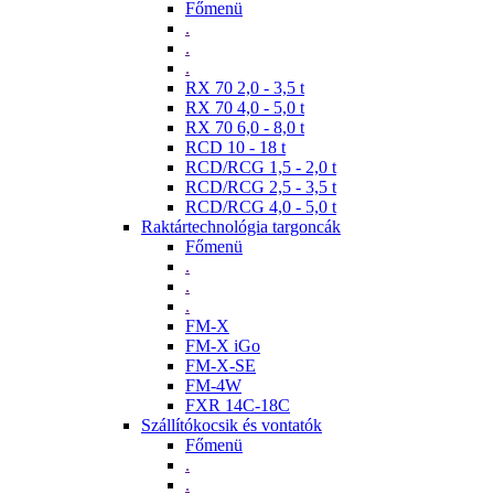
Főmenü
.
.
.
RX 70 2,0 - 3,5 t
RX 70 4,0 - 5,0 t
RX 70 6,0 - 8,0 t
RCD 10 - 18 t
RCD/RCG 1,5 - 2,0 t
RCD/RCG 2,5 - 3,5 t
RCD/RCG 4,0 - 5,0 t
Raktártechnológia targoncák
Főmenü
.
.
.
FM-X
FM-X iGo
FM-X-SE
FM-4W
FXR 14C-18C
Szállítókocsik és vontatók
Főmenü
.
.