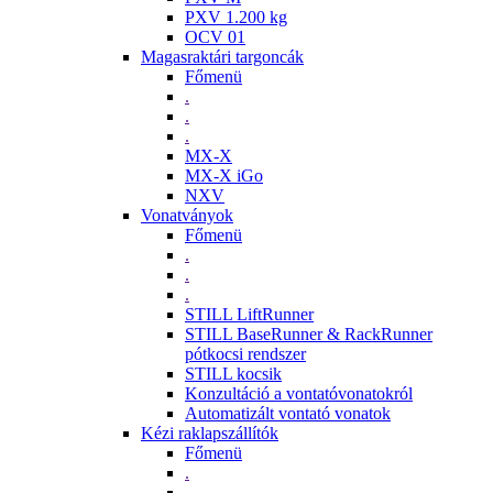
PXV 1.200 kg
OCV 01
Magasraktári targoncák
Főmenü
.
.
.
MX-X
MX-X iGo
NXV
Vonatványok
Főmenü
.
.
.
STILL LiftRunner
STILL BaseRunner & RackRunner
pótkocsi rendszer
STILL kocsik
Konzultáció a vontatóvonatokról
Automatizált vontató vonatok
Kézi raklapszállítók
Főmenü
.
.