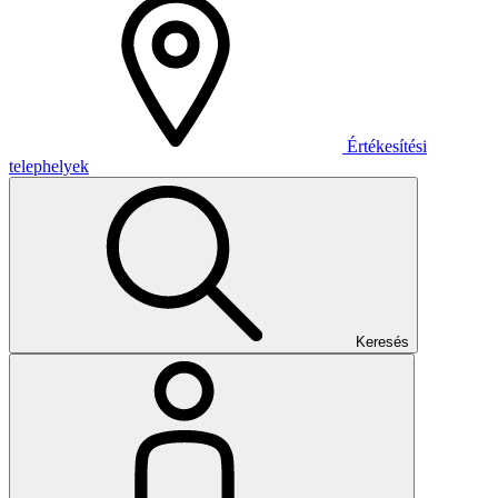
Értékesítési
telephelyek
Keresés