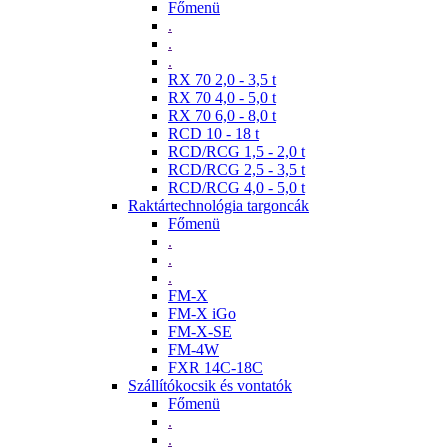
Főmenü
.
.
.
RX 70 2,0 - 3,5 t
RX 70 4,0 - 5,0 t
RX 70 6,0 - 8,0 t
RCD 10 - 18 t
RCD/RCG 1,5 - 2,0 t
RCD/RCG 2,5 - 3,5 t
RCD/RCG 4,0 - 5,0 t
Raktártechnológia targoncák
Főmenü
.
.
.
FM-X
FM-X iGo
FM-X-SE
FM-4W
FXR 14C-18C
Szállítókocsik és vontatók
Főmenü
.
.