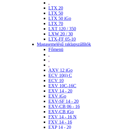
.
LTX 20
LTX 50
LTX 50 iGo
LTX 70
LXT 120 / 350
LXW 20 / 30
LTX-FF 05-10
Magasemelésű raklapszállítók
Főmenü
.
.
.
AXV 12 iGo
ECV 10(i) C
ECV 10
EXV 10C-16C
EXV 14 - 20
EXV iGo
EXV-SF 14 - 20
EXV-CB 06 - 16
EXV-CB iGo
FXV 14 - 16 N
FXV 14 - 16
EXP 14 - 20