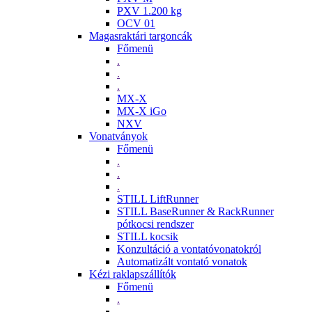
PXV 1.200 kg
OCV 01
Magasraktári targoncák
Főmenü
.
.
.
MX-X
MX-X iGo
NXV
Vonatványok
Főmenü
.
.
.
STILL LiftRunner
STILL BaseRunner & RackRunner
pótkocsi rendszer
STILL kocsik
Konzultáció a vontatóvonatokról
Automatizált vontató vonatok
Kézi raklapszállítók
Főmenü
.
.