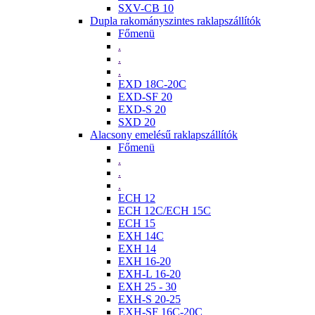
SXV-CB 10
Dupla rakományszintes raklapszállítók
Főmenü
.
.
.
EXD 18C-20C
EXD-SF 20
EXD-S 20
SXD 20
Alacsony emelésű raklapszállítók
Főmenü
.
.
.
ECH 12
ECH 12C/ECH 15C
ECH 15
EXH 14C
EXH 14
EXH 16-20
EXH-L 16-20
EXH 25 - 30
EXH-S 20-25
EXH-SF 16C-20C