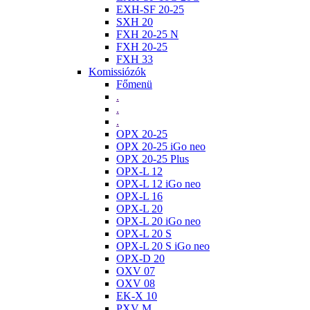
EXH-SF 20-25
SXH 20
FXH 20-25 N
FXH 20-25
FXH 33
Komissiózók
Főmenü
.
.
.
OPX 20-25
OPX 20-25 iGo neo
OPX 20-25 Plus
OPX-L 12
OPX-L 12 iGo neo
OPX-L 16
OPX-L 20
OPX-L 20 iGo neo
OPX-L 20 S
OPX-L 20 S iGo neo
OPX-D 20
OXV 07
OXV 08
EK-X 10
PXV M