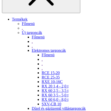
Termékek
Főmenü
.
Új targoncák
Főmenü
.
.
Elektromos targoncák
Főmenü
.
.
.
RCE 15-20
RCE 25-35
RXE 10-16C
RX 20 1,4 - 2,0 t
RX 60 2,5 - 3,5 t
RX 60 3,5 - 5,0 t
RX 60 6,0 - 8,0 t
SXV-CB 10
Dízel és gázüzemű villástargoncák