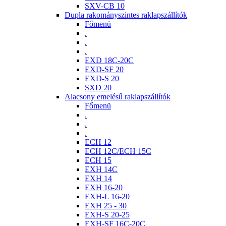
SXV-CB 10
Dupla rakományszintes raklapszállítók
Főmenü
.
.
.
EXD 18C-20C
EXD-SF 20
EXD-S 20
SXD 20
Alacsony emelésű raklapszállítók
Főmenü
.
.
.
ECH 12
ECH 12C/ECH 15C
ECH 15
EXH 14C
EXH 14
EXH 16-20
EXH-L 16-20
EXH 25 - 30
EXH-S 20-25
EXH-SF 16C-20C