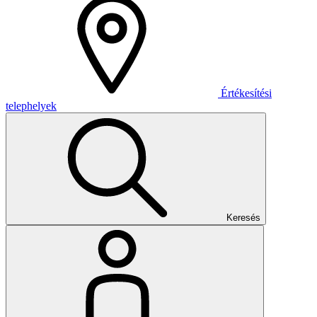
Értékesítési
telephelyek
Keresés