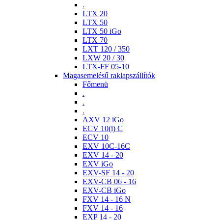
.
LTX 20
LTX 50
LTX 50 iGo
LTX 70
LXT 120 / 350
LXW 20 / 30
LTX-FF 05-10
Magasemelésű raklapszállítók
Főmenü
.
.
.
AXV 12 iGo
ECV 10(i) C
ECV 10
EXV 10C-16C
EXV 14 - 20
EXV iGo
EXV-SF 14 - 20
EXV-CB 06 - 16
EXV-CB iGo
FXV 14 - 16 N
FXV 14 - 16
EXP 14 - 20