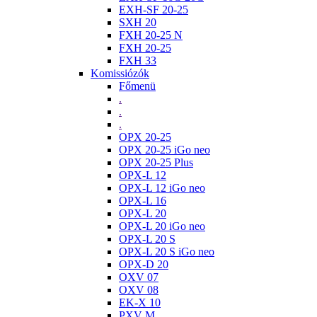
EXH-SF 20-25
SXH 20
FXH 20-25 N
FXH 20-25
FXH 33
Komissiózók
Főmenü
.
.
.
OPX 20-25
OPX 20-25 iGo neo
OPX 20-25 Plus
OPX-L 12
OPX-L 12 iGo neo
OPX-L 16
OPX-L 20
OPX-L 20 iGo neo
OPX-L 20 S
OPX-L 20 S iGo neo
OPX-D 20
OXV 07
OXV 08
EK-X 10
PXV M