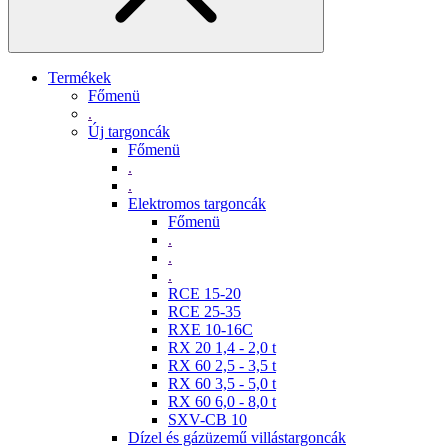
Termékek
Főmenü
.
Új targoncák
Főmenü
.
.
Elektromos targoncák
Főmenü
.
.
.
RCE 15-20
RCE 25-35
RXE 10-16C
RX 20 1,4 - 2,0 t
RX 60 2,5 - 3,5 t
RX 60 3,5 - 5,0 t
RX 60 6,0 - 8,0 t
SXV-CB 10
Dízel és gázüzemű villástargoncák