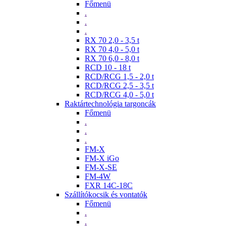
Főmenü
.
.
.
RX 70 2,0 - 3,5 t
RX 70 4,0 - 5,0 t
RX 70 6,0 - 8,0 t
RCD 10 - 18 t
RCD/RCG 1,5 - 2,0 t
RCD/RCG 2,5 - 3,5 t
RCD/RCG 4,0 - 5,0 t
Raktártechnológia targoncák
Főmenü
.
.
.
FM-X
FM-X iGo
FM-X-SE
FM-4W
FXR 14C-18C
Szállítókocsik és vontatók
Főmenü
.
.