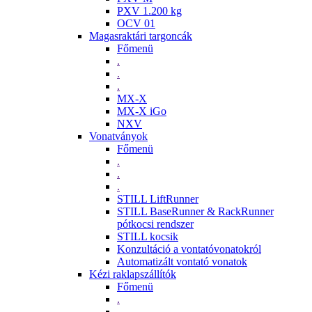
PXV 1.200 kg
OCV 01
Magasraktári targoncák
Főmenü
.
.
.
MX-X
MX-X iGo
NXV
Vonatványok
Főmenü
.
.
.
STILL LiftRunner
STILL BaseRunner & RackRunner
pótkocsi rendszer
STILL kocsik
Konzultáció a vontatóvonatokról
Automatizált vontató vonatok
Kézi raklapszállítók
Főmenü
.
.