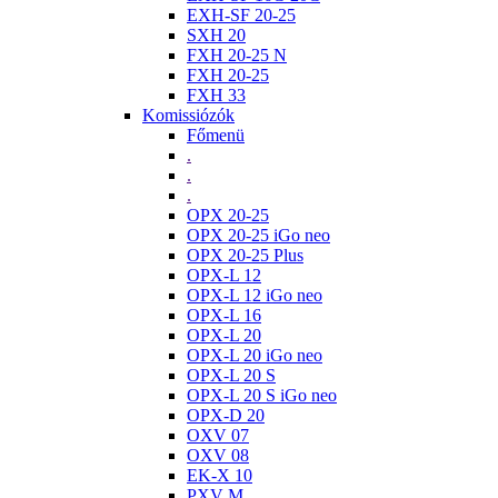
EXH-SF 20-25
SXH 20
FXH 20-25 N
FXH 20-25
FXH 33
Komissiózók
Főmenü
.
.
.
OPX 20-25
OPX 20-25 iGo neo
OPX 20-25 Plus
OPX-L 12
OPX-L 12 iGo neo
OPX-L 16
OPX-L 20
OPX-L 20 iGo neo
OPX-L 20 S
OPX-L 20 S iGo neo
OPX-D 20
OXV 07
OXV 08
EK-X 10
PXV M