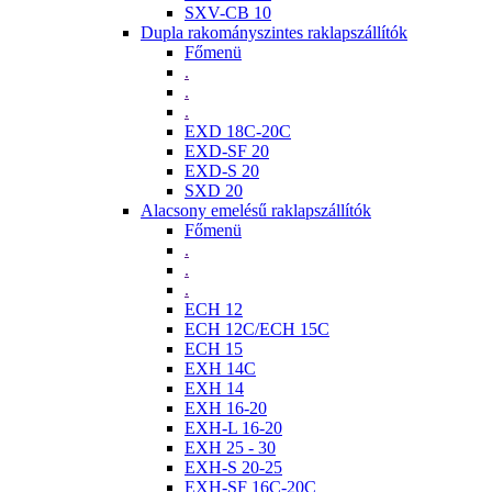
SXV-CB 10
Dupla rakományszintes raklapszállítók
Főmenü
.
.
.
EXD 18C-20C
EXD-SF 20
EXD-S 20
SXD 20
Alacsony emelésű raklapszállítók
Főmenü
.
.
.
ECH 12
ECH 12C/ECH 15C
ECH 15
EXH 14C
EXH 14
EXH 16-20
EXH-L 16-20
EXH 25 - 30
EXH-S 20-25
EXH-SF 16C-20C