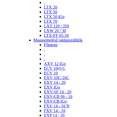
.
LTX 20
LTX 50
LTX 50 iGo
LTX 70
LXT 120 / 350
LXW 20 / 30
LTX-FF 05-10
Magasemelésű raklapszállítók
Főmenü
.
.
.
AXV 12 iGo
ECV 10(i) C
ECV 10
EXV 10C-16C
EXV 14 - 20
EXV iGo
EXV-SF 14 - 20
EXV-CB 06 - 16
EXV-CB iGo
FXV 14 - 16 N
FXV 14 - 16
EXP 14 - 20