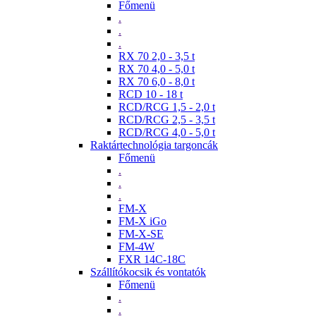
Főmenü
.
.
.
RX 70 2,0 - 3,5 t
RX 70 4,0 - 5,0 t
RX 70 6,0 - 8,0 t
RCD 10 - 18 t
RCD/RCG 1,5 - 2,0 t
RCD/RCG 2,5 - 3,5 t
RCD/RCG 4,0 - 5,0 t
Raktártechnológia targoncák
Főmenü
.
.
.
FM-X
FM-X iGo
FM-X-SE
FM-4W
FXR 14C-18C
Szállítókocsik és vontatók
Főmenü
.
.