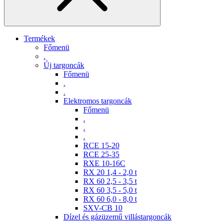
Termékek
Főmenü
.
Új targoncák
Főmenü
.
.
Elektromos targoncák
Főmenü
.
.
.
RCE 15-20
RCE 25-35
RXE 10-16C
RX 20 1,4 - 2,0 t
RX 60 2,5 - 3,5 t
RX 60 3,5 - 5,0 t
RX 60 6,0 - 8,0 t
SXV-CB 10
Dízel és gázüzemű villástargoncák