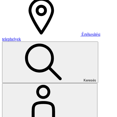
Értékesítési
telephelyek
Keresés