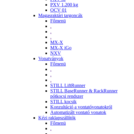
PXV 1.200 kg
OCV 01
Magasraktári targoncák
Főmenü
.
.
.
MX-X
MX-X iGo
NXV
Vonatványok
Főmenü
.
.
.
STILL LiftRunner
STILL BaseRunner & RackRunner
pótkocsi rendszer
STILL kocsik
Konzultáció a vontatóvonatokról
Automatizált vontató vonatok
Kézi raklapszállítók
Főmenü
.
.