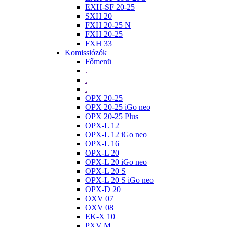
EXH-SF 20-25
SXH 20
FXH 20-25 N
FXH 20-25
FXH 33
Komissiózók
Főmenü
.
.
.
OPX 20-25
OPX 20-25 iGo neo
OPX 20-25 Plus
OPX-L 12
OPX-L 12 iGo neo
OPX-L 16
OPX-L 20
OPX-L 20 iGo neo
OPX-L 20 S
OPX-L 20 S iGo neo
OPX-D 20
OXV 07
OXV 08
EK-X 10
PXV M