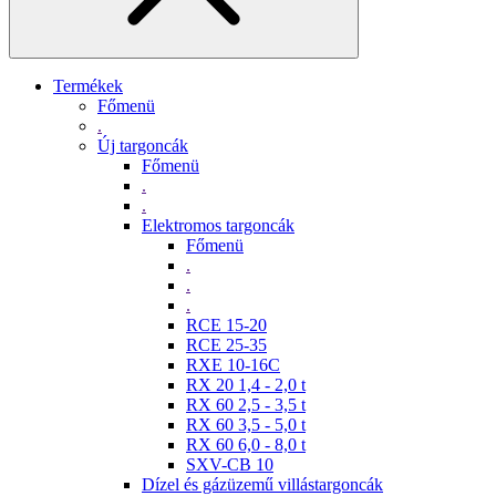
Termékek
Főmenü
.
Új targoncák
Főmenü
.
.
Elektromos targoncák
Főmenü
.
.
.
RCE 15-20
RCE 25-35
RXE 10-16C
RX 20 1,4 - 2,0 t
RX 60 2,5 - 3,5 t
RX 60 3,5 - 5,0 t
RX 60 6,0 - 8,0 t
SXV-CB 10
Dízel és gázüzemű villástargoncák