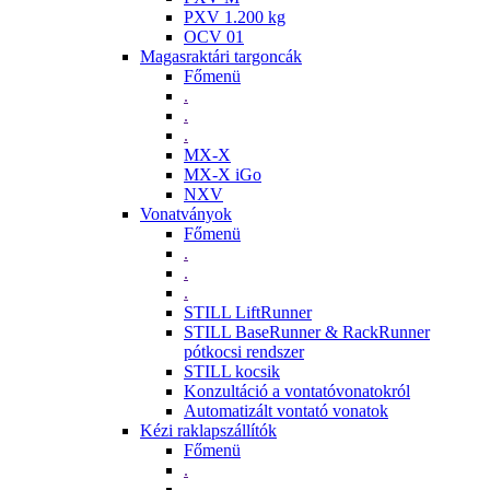
PXV 1.200 kg
OCV 01
Magasraktári targoncák
Főmenü
.
.
.
MX-X
MX-X iGo
NXV
Vonatványok
Főmenü
.
.
.
STILL LiftRunner
STILL BaseRunner & RackRunner
pótkocsi rendszer
STILL kocsik
Konzultáció a vontatóvonatokról
Automatizált vontató vonatok
Kézi raklapszállítók
Főmenü
.
.