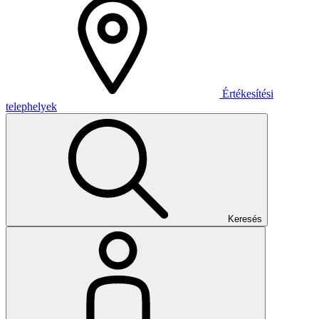
Értékesítési
telephelyek
Keresés