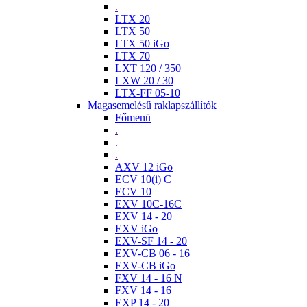
.
LTX 20
LTX 50
LTX 50 iGo
LTX 70
LXT 120 / 350
LXW 20 / 30
LTX-FF 05-10
Magasemelésű raklapszállítók
Főmenü
.
.
.
AXV 12 iGo
ECV 10(i) C
ECV 10
EXV 10C-16C
EXV 14 - 20
EXV iGo
EXV-SF 14 - 20
EXV-CB 06 - 16
EXV-CB iGo
FXV 14 - 16 N
FXV 14 - 16
EXP 14 - 20