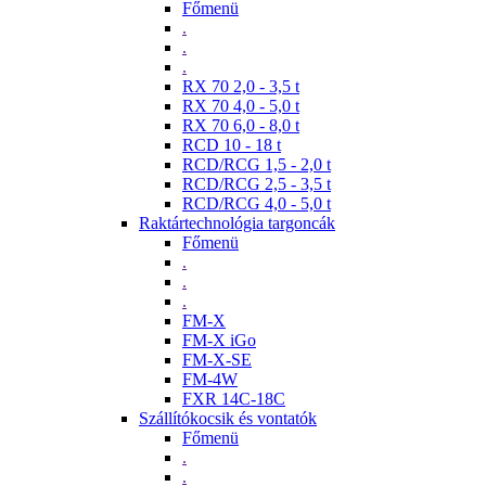
Főmenü
.
.
.
RX 70 2,0 - 3,5 t
RX 70 4,0 - 5,0 t
RX 70 6,0 - 8,0 t
RCD 10 - 18 t
RCD/RCG 1,5 - 2,0 t
RCD/RCG 2,5 - 3,5 t
RCD/RCG 4,0 - 5,0 t
Raktártechnológia targoncák
Főmenü
.
.
.
FM-X
FM-X iGo
FM-X-SE
FM-4W
FXR 14C-18C
Szállítókocsik és vontatók
Főmenü
.
.