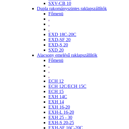
SXV-CB 10
Dupla rakományszintes raklapszállítók
Főmenü
.
.
.
EXD 18C-20C
EXD-SF 20
EXD-S 20
SXD 20
Alacsony emelésű raklapszállítók
Főmenü
.
.
.
ECH 12
ECH 12C/ECH 15C
ECH 15
EXH 14C
EXH 14
EXH 16-20
EXH-L 16-20
EXH 25 - 30
EXH-S 20-25
EXH-SF 16C-20C