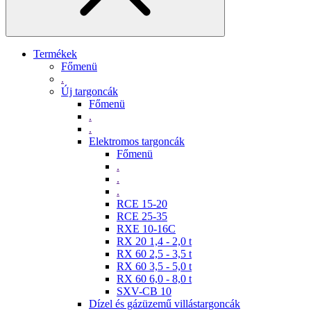
Termékek
Főmenü
.
Új targoncák
Főmenü
.
.
Elektromos targoncák
Főmenü
.
.
.
RCE 15-20
RCE 25-35
RXE 10-16C
RX 20 1,4 - 2,0 t
RX 60 2,5 - 3,5 t
RX 60 3,5 - 5,0 t
RX 60 6,0 - 8,0 t
SXV-CB 10
Dízel és gázüzemű villástargoncák