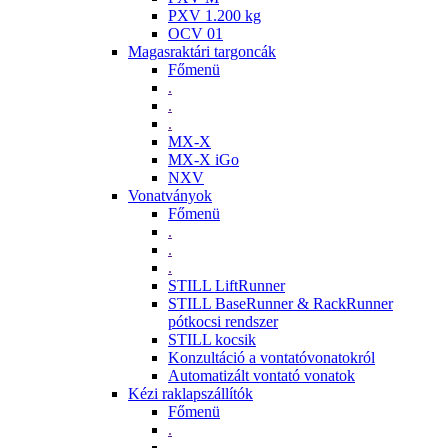
PXV 1.200 kg
OCV 01
Magasraktári targoncák
Főmenü
.
.
.
MX-X
MX-X iGo
NXV
Vonatványok
Főmenü
.
.
.
STILL LiftRunner
STILL BaseRunner & RackRunner
pótkocsi rendszer
STILL kocsik
Konzultáció a vontatóvonatokról
Automatizált vontató vonatok
Kézi raklapszállítók
Főmenü
.
.