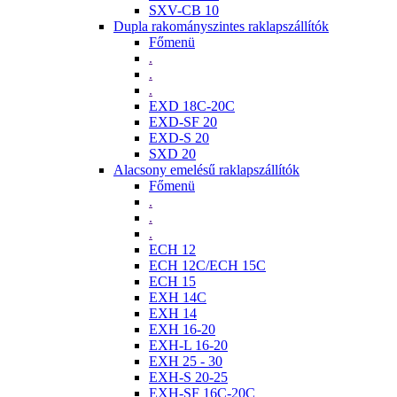
SXV-CB 10
Dupla rakományszintes raklapszállítók
Főmenü
.
.
.
EXD 18C-20C
EXD-SF 20
EXD-S 20
SXD 20
Alacsony emelésű raklapszállítók
Főmenü
.
.
.
ECH 12
ECH 12C/ECH 15C
ECH 15
EXH 14C
EXH 14
EXH 16-20
EXH-L 16-20
EXH 25 - 30
EXH-S 20-25
EXH-SF 16C-20C