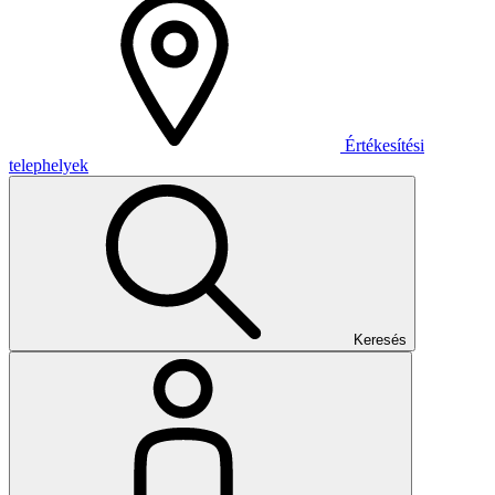
Értékesítési
telephelyek
Keresés