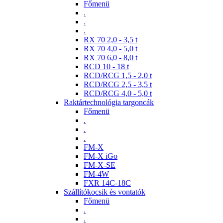
Főmenü
.
.
.
RX 70 2,0 - 3,5 t
RX 70 4,0 - 5,0 t
RX 70 6,0 - 8,0 t
RCD 10 - 18 t
RCD/RCG 1,5 - 2,0 t
RCD/RCG 2,5 - 3,5 t
RCD/RCG 4,0 - 5,0 t
Raktártechnológia targoncák
Főmenü
.
.
.
FM-X
FM-X iGo
FM-X-SE
FM-4W
FXR 14C-18C
Szállítókocsik és vontatók
Főmenü
.
.