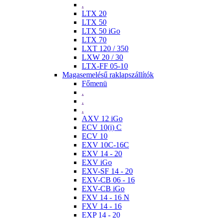
.
LTX 20
LTX 50
LTX 50 iGo
LTX 70
LXT 120 / 350
LXW 20 / 30
LTX-FF 05-10
Magasemelésű raklapszállítók
Főmenü
.
.
.
AXV 12 iGo
ECV 10(i) C
ECV 10
EXV 10C-16C
EXV 14 - 20
EXV iGo
EXV-SF 14 - 20
EXV-CB 06 - 16
EXV-CB iGo
FXV 14 - 16 N
FXV 14 - 16
EXP 14 - 20