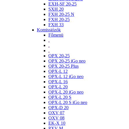
EXH-SF 20-25
SXH 20
FXH 20-25 N
FXH 20-25
FXH 33
Komissiózók
Főmenü
.
.
.
OPX 20-25
OPX 20-25 iGo neo
OPX 20-25 Plus
OPX-L 12
OPX-L 12 iGo neo
OPX-L 16
OPX-L 20
OPX-L 20 iGo neo
OPX-L 20 S
OPX-L 20 S iGo neo
OPX-D 20
OXV 07
OXV 08
EK-X 10
PXV M