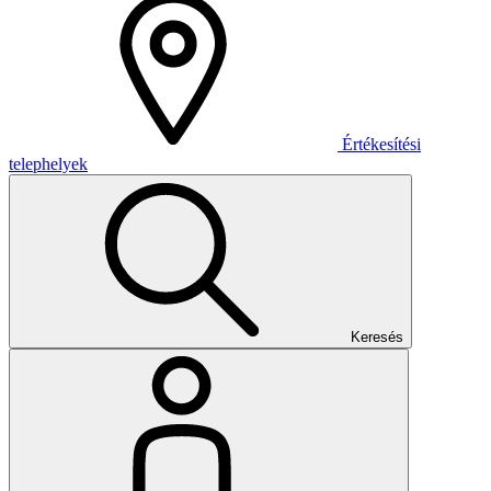
Értékesítési
telephelyek
Keresés