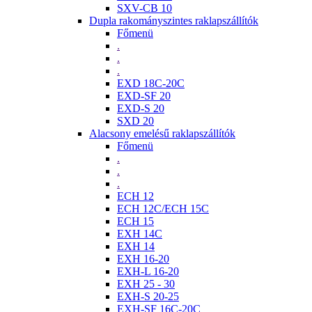
SXV-CB 10
Dupla rakományszintes raklapszállítók
Főmenü
.
.
.
EXD 18C-20C
EXD-SF 20
EXD-S 20
SXD 20
Alacsony emelésű raklapszállítók
Főmenü
.
.
.
ECH 12
ECH 12C/ECH 15C
ECH 15
EXH 14C
EXH 14
EXH 16-20
EXH-L 16-20
EXH 25 - 30
EXH-S 20-25
EXH-SF 16C-20C