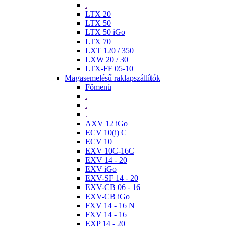
.
LTX 20
LTX 50
LTX 50 iGo
LTX 70
LXT 120 / 350
LXW 20 / 30
LTX-FF 05-10
Magasemelésű raklapszállítók
Főmenü
.
.
.
AXV 12 iGo
ECV 10(i) C
ECV 10
EXV 10C-16C
EXV 14 - 20
EXV iGo
EXV-SF 14 - 20
EXV-CB 06 - 16
EXV-CB iGo
FXV 14 - 16 N
FXV 14 - 16
EXP 14 - 20