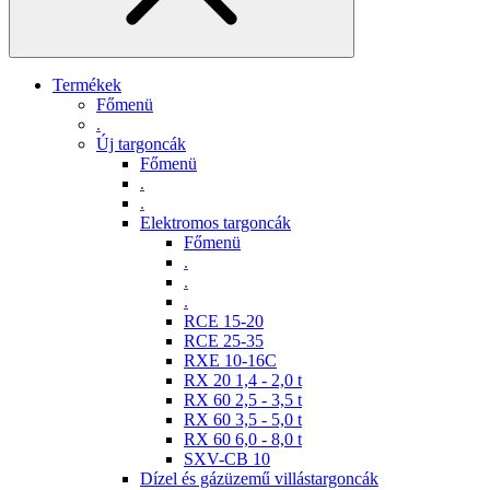
Termékek
Főmenü
.
Új targoncák
Főmenü
.
.
Elektromos targoncák
Főmenü
.
.
.
RCE 15-20
RCE 25-35
RXE 10-16C
RX 20 1,4 - 2,0 t
RX 60 2,5 - 3,5 t
RX 60 3,5 - 5,0 t
RX 60 6,0 - 8,0 t
SXV-CB 10
Dízel és gázüzemű villástargoncák