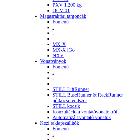
PXV 1.200 kg
OCV 01
Magasraktári targoncák
Főmenü
.
.
.
MX-X
MX-X iGo
NXV
Vonatványok
Főmenü
.
.
.
STILL LiftRunner
STILL BaseRunner & RackRunner
pótkocsi rendszer
STILL kocsik
Konzultáció a vontatóvonatokról
Automatizált vontató vonatok
Kézi raklapszállítók
Főmenü
.
.