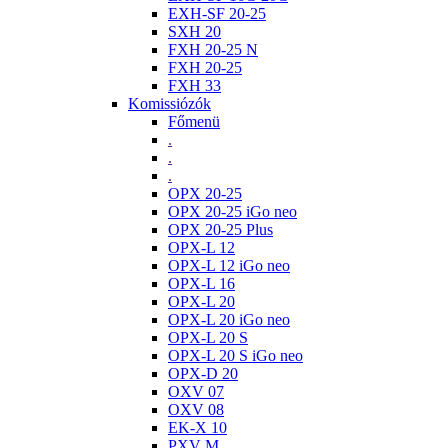
EXH-SF 20-25
SXH 20
FXH 20-25 N
FXH 20-25
FXH 33
Komissiózók
Főmenü
.
.
.
OPX 20-25
OPX 20-25 iGo neo
OPX 20-25 Plus
OPX-L 12
OPX-L 12 iGo neo
OPX-L 16
OPX-L 20
OPX-L 20 iGo neo
OPX-L 20 S
OPX-L 20 S iGo neo
OPX-D 20
OXV 07
OXV 08
EK-X 10
PXV M