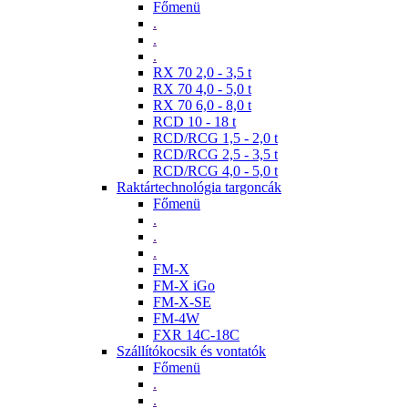
Főmenü
.
.
.
RX 70 2,0 - 3,5 t
RX 70 4,0 - 5,0 t
RX 70 6,0 - 8,0 t
RCD 10 - 18 t
RCD/RCG 1,5 - 2,0 t
RCD/RCG 2,5 - 3,5 t
RCD/RCG 4,0 - 5,0 t
Raktártechnológia targoncák
Főmenü
.
.
.
FM-X
FM-X iGo
FM-X-SE
FM-4W
FXR 14C-18C
Szállítókocsik és vontatók
Főmenü
.
.