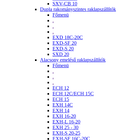
SXV-CB 10
Dupla rakományszintes raklapszállítók
Főmenü
.
.
.
EXD 18C-20C
EXD-SF 20
EXD-S 20
SXD 20
Alacsony emelésű raklapszállítók
Főmenü
.
.
.
ECH 12
ECH 12C/ECH 15C
ECH 15
EXH 14C
EXH 14
EXH 16-20
EXH-L 16-20
EXH 25 - 30
EXH-S 20-25
EXH-SF 16C-20C