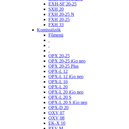
EXH-SF 20-25
SXH 20
FXH 20-25 N
FXH 20-25
FXH 33
Komissiózók
Főmenü
.
.
.
OPX 20-25
OPX 20-25 iGo neo
OPX 20-25 Plus
OPX-L 12
OPX-L 12 iGo neo
OPX-L 16
OPX-L 20
OPX-L 20 iGo neo
OPX-L 20 S
OPX-L 20 S iGo neo
OPX-D 20
OXV 07
OXV 08
EK-X 10
PXV M