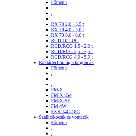
Főmenü
.
.
.
RX 70 2,0 - 3,5 t
RX 70 4,0 - 5,0 t
RX 70 6,0 - 8,0 t
RCD 10 - 18 t
RCD/RCG 1,5 - 2,0 t
RCD/RCG 2,5 - 3,5 t
RCD/RCG 4,0 - 5,0 t
Raktártechnológia targoncák
Főmenü
.
.
.
FM-X
FM-X iGo
FM-X-SE
FM-4W
FXR 14C-18C
Szállítókocsik és vontatók
Főmenü
.
.