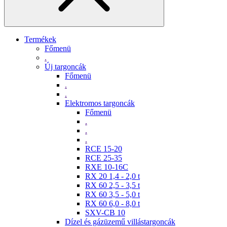
Termékek
Főmenü
.
Új targoncák
Főmenü
.
.
Elektromos targoncák
Főmenü
.
.
.
RCE 15-20
RCE 25-35
RXE 10-16C
RX 20 1,4 - 2,0 t
RX 60 2,5 - 3,5 t
RX 60 3,5 - 5,0 t
RX 60 6,0 - 8,0 t
SXV-CB 10
Dízel és gázüzemű villástargoncák