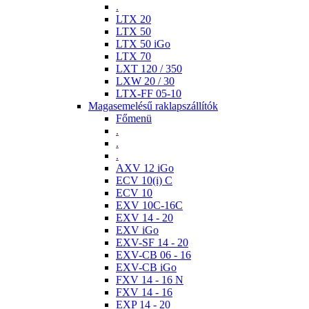
.
LTX 20
LTX 50
LTX 50 iGo
LTX 70
LXT 120 / 350
LXW 20 / 30
LTX-FF 05-10
Magasemelésű raklapszállítók
Főmenü
.
.
.
AXV 12 iGo
ECV 10(i) C
ECV 10
EXV 10C-16C
EXV 14 - 20
EXV iGo
EXV-SF 14 - 20
EXV-CB 06 - 16
EXV-CB iGo
FXV 14 - 16 N
FXV 14 - 16
EXP 14 - 20