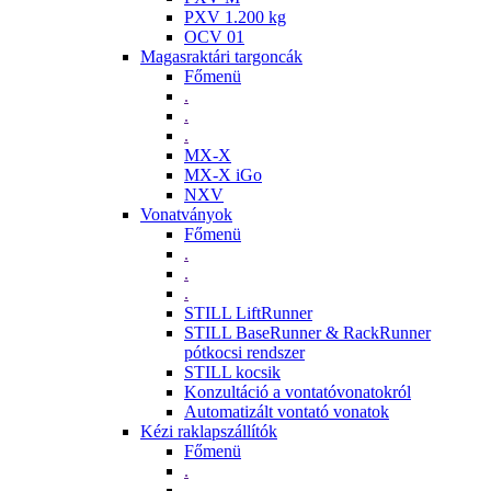
PXV 1.200 kg
OCV 01
Magasraktári targoncák
Főmenü
.
.
.
MX-X
MX-X iGo
NXV
Vonatványok
Főmenü
.
.
.
STILL LiftRunner
STILL BaseRunner & RackRunner
pótkocsi rendszer
STILL kocsik
Konzultáció a vontatóvonatokról
Automatizált vontató vonatok
Kézi raklapszállítók
Főmenü
.
.