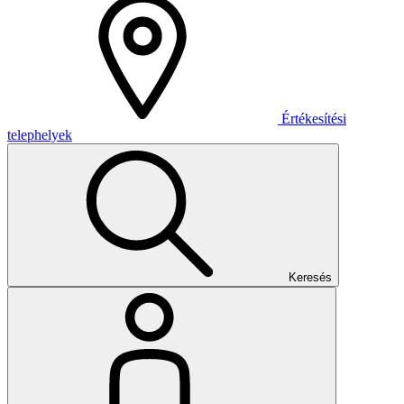
Értékesítési
telephelyek
Keresés