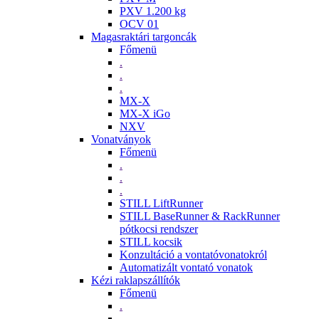
PXV 1.200 kg
OCV 01
Magasraktári targoncák
Főmenü
.
.
.
MX-X
MX-X iGo
NXV
Vonatványok
Főmenü
.
.
.
STILL LiftRunner
STILL BaseRunner & RackRunner
pótkocsi rendszer
STILL kocsik
Konzultáció a vontatóvonatokról
Automatizált vontató vonatok
Kézi raklapszállítók
Főmenü
.
.