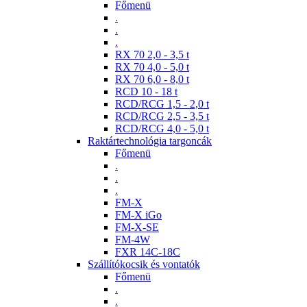
Főmenü
.
.
.
RX 70 2,0 - 3,5 t
RX 70 4,0 - 5,0 t
RX 70 6,0 - 8,0 t
RCD 10 - 18 t
RCD/RCG 1,5 - 2,0 t
RCD/RCG 2,5 - 3,5 t
RCD/RCG 4,0 - 5,0 t
Raktártechnológia targoncák
Főmenü
.
.
.
FM-X
FM-X iGo
FM-X-SE
FM-4W
FXR 14C-18C
Szállítókocsik és vontatók
Főmenü
.
.