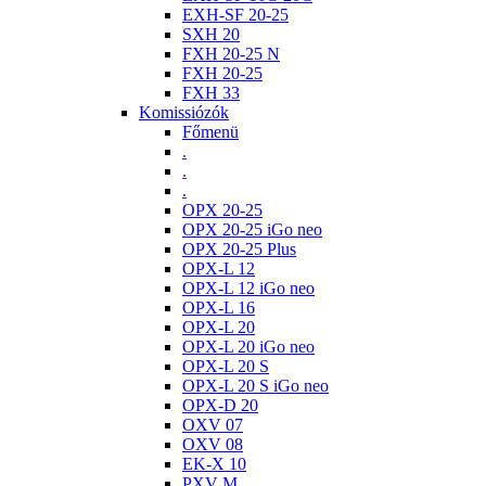
EXH-SF 20-25
SXH 20
FXH 20-25 N
FXH 20-25
FXH 33
Komissiózók
Főmenü
.
.
.
OPX 20-25
OPX 20-25 iGo neo
OPX 20-25 Plus
OPX-L 12
OPX-L 12 iGo neo
OPX-L 16
OPX-L 20
OPX-L 20 iGo neo
OPX-L 20 S
OPX-L 20 S iGo neo
OPX-D 20
OXV 07
OXV 08
EK-X 10
PXV M