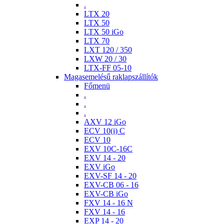
.
LTX 20
LTX 50
LTX 50 iGo
LTX 70
LXT 120 / 350
LXW 20 / 30
LTX-FF 05-10
Magasemelésű raklapszállítók
Főmenü
.
.
.
AXV 12 iGo
ECV 10(i) C
ECV 10
EXV 10C-16C
EXV 14 - 20
EXV iGo
EXV-SF 14 - 20
EXV-CB 06 - 16
EXV-CB iGo
FXV 14 - 16 N
FXV 14 - 16
EXP 14 - 20