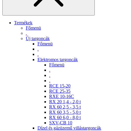
Termékek
Főmenü
.
Új targoncák
Főmenü
.
.
Elektromos targoncák
Főmenü
.
.
.
RCE 15-20
RCE 25-35
RXE 10-16C
RX 20 1,4 - 2,0 t
RX 60 2,5 - 3,5 t
RX 60 3,5 - 5,0 t
RX 60 6,0 - 8,0 t
SXV-CB 10
Dízel és gázüzemű villástargoncák