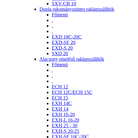
SXV-CB 10
Dupla rakományszintes raklapszállítók
Főmenü
.
.
.
EXD 18C-20C
EXD-SF 20
EXD-S 20
SXD 20
Alacsony emelésű raklapszállítók
Főmenü
.
.
.
ECH 12
ECH 12C/ECH 15C
ECH 15
EXH 14C
EXH 14
EXH 16-20
EXH-L 16-20
EXH 25 - 30
EXH-S 20-25
EXH-SF 16C-20C