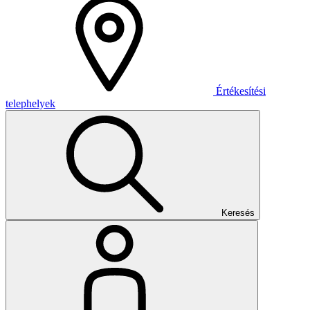
Értékesítési
telephelyek
Keresés