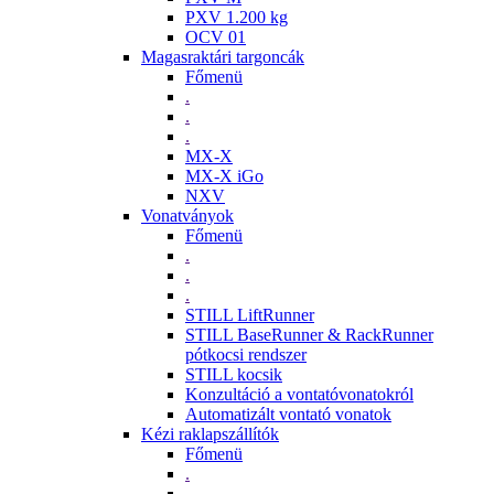
PXV 1.200 kg
OCV 01
Magasraktári targoncák
Főmenü
.
.
.
MX-X
MX-X iGo
NXV
Vonatványok
Főmenü
.
.
.
STILL LiftRunner
STILL BaseRunner & RackRunner
pótkocsi rendszer
STILL kocsik
Konzultáció a vontatóvonatokról
Automatizált vontató vonatok
Kézi raklapszállítók
Főmenü
.
.