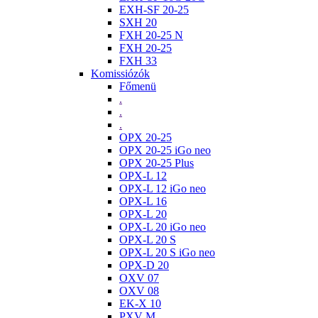
EXH-SF 20-25
SXH 20
FXH 20-25 N
FXH 20-25
FXH 33
Komissiózók
Főmenü
.
.
.
OPX 20-25
OPX 20-25 iGo neo
OPX 20-25 Plus
OPX-L 12
OPX-L 12 iGo neo
OPX-L 16
OPX-L 20
OPX-L 20 iGo neo
OPX-L 20 S
OPX-L 20 S iGo neo
OPX-D 20
OXV 07
OXV 08
EK-X 10
PXV M