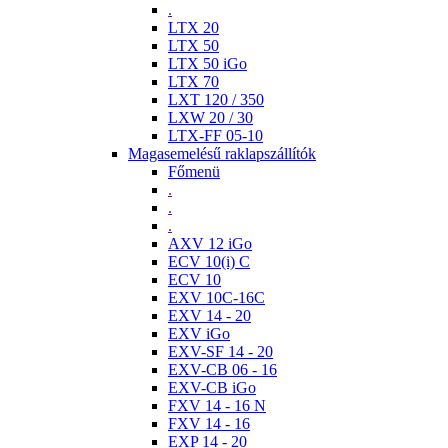
.
LTX 20
LTX 50
LTX 50 iGo
LTX 70
LXT 120 / 350
LXW 20 / 30
LTX-FF 05-10
Magasemelésű raklapszállítók
Főmenü
.
.
.
AXV 12 iGo
ECV 10(i) C
ECV 10
EXV 10C-16C
EXV 14 - 20
EXV iGo
EXV-SF 14 - 20
EXV-CB 06 - 16
EXV-CB iGo
FXV 14 - 16 N
FXV 14 - 16
EXP 14 - 20