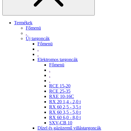
Termékek
Főmenü
.
Új targoncák
Főmenü
.
.
Elektromos targoncák
Főmenü
.
.
.
RCE 15-20
RCE 25-35
RXE 10-16C
RX 20 1,4 - 2,0 t
RX 60 2,5 - 3,5 t
RX 60 3,5 - 5,0 t
RX 60 6,0 - 8,0 t
SXV-CB 10
Dízel és gázüzemű villástargoncák