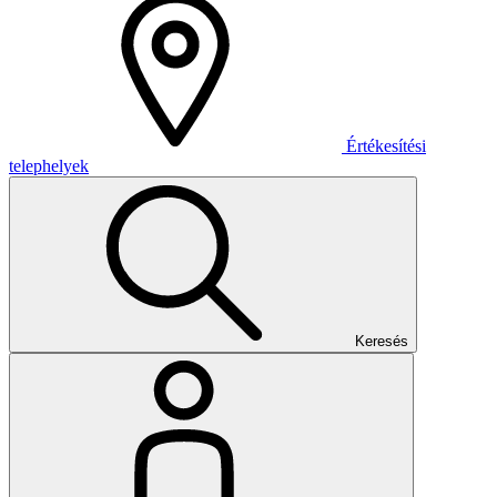
Értékesítési
telephelyek
Keresés