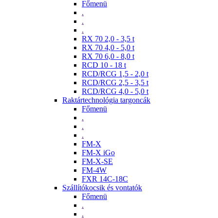
Főmenü
.
.
.
RX 70 2,0 - 3,5 t
RX 70 4,0 - 5,0 t
RX 70 6,0 - 8,0 t
RCD 10 - 18 t
RCD/RCG 1,5 - 2,0 t
RCD/RCG 2,5 - 3,5 t
RCD/RCG 4,0 - 5,0 t
Raktártechnológia targoncák
Főmenü
.
.
.
FM-X
FM-X iGo
FM-X-SE
FM-4W
FXR 14C-18C
Szállítókocsik és vontatók
Főmenü
.
.