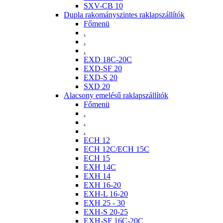
SXV-CB 10
Dupla rakományszintes raklapszállítók
Főmenü
.
.
.
EXD 18C-20C
EXD-SF 20
EXD-S 20
SXD 20
Alacsony emelésű raklapszállítók
Főmenü
.
.
.
ECH 12
ECH 12C/ECH 15C
ECH 15
EXH 14C
EXH 14
EXH 16-20
EXH-L 16-20
EXH 25 - 30
EXH-S 20-25
EXH-SF 16C-20C