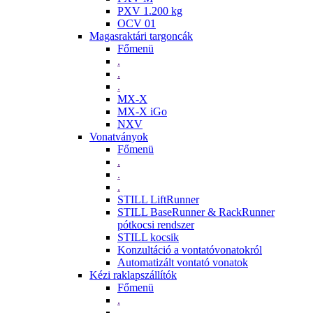
PXV 1.200 kg
OCV 01
Magasraktári targoncák
Főmenü
.
.
.
MX-X
MX-X iGo
NXV
Vonatványok
Főmenü
.
.
.
STILL LiftRunner
STILL BaseRunner & RackRunner
pótkocsi rendszer
STILL kocsik
Konzultáció a vontatóvonatokról
Automatizált vontató vonatok
Kézi raklapszállítók
Főmenü
.
.