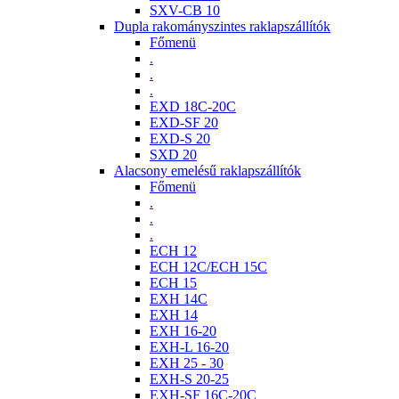
SXV-CB 10
Dupla rakományszintes raklapszállítók
Főmenü
.
.
.
EXD 18C-20C
EXD-SF 20
EXD-S 20
SXD 20
Alacsony emelésű raklapszállítók
Főmenü
.
.
.
ECH 12
ECH 12C/ECH 15C
ECH 15
EXH 14C
EXH 14
EXH 16-20
EXH-L 16-20
EXH 25 - 30
EXH-S 20-25
EXH-SF 16C-20C