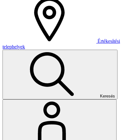
Értékesítési
telephelyek
Keresés