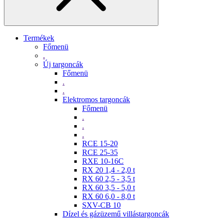
Termékek
Főmenü
.
Új targoncák
Főmenü
.
.
Elektromos targoncák
Főmenü
.
.
.
RCE 15-20
RCE 25-35
RXE 10-16C
RX 20 1,4 - 2,0 t
RX 60 2,5 - 3,5 t
RX 60 3,5 - 5,0 t
RX 60 6,0 - 8,0 t
SXV-CB 10
Dízel és gázüzemű villástargoncák