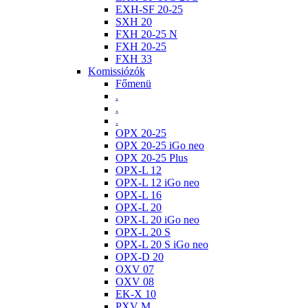
EXH-SF 20-25
SXH 20
FXH 20-25 N
FXH 20-25
FXH 33
Komissiózók
Főmenü
.
.
.
OPX 20-25
OPX 20-25 iGo neo
OPX 20-25 Plus
OPX-L 12
OPX-L 12 iGo neo
OPX-L 16
OPX-L 20
OPX-L 20 iGo neo
OPX-L 20 S
OPX-L 20 S iGo neo
OPX-D 20
OXV 07
OXV 08
EK-X 10
PXV M