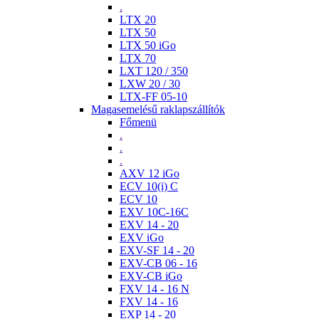
.
LTX 20
LTX 50
LTX 50 iGo
LTX 70
LXT 120 / 350
LXW 20 / 30
LTX-FF 05-10
Magasemelésű raklapszállítók
Főmenü
.
.
.
AXV 12 iGo
ECV 10(i) C
ECV 10
EXV 10C-16C
EXV 14 - 20
EXV iGo
EXV-SF 14 - 20
EXV-CB 06 - 16
EXV-CB iGo
FXV 14 - 16 N
FXV 14 - 16
EXP 14 - 20