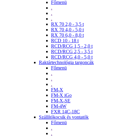
Főmenü
.
.
.
RX 70 2,0 - 3,5 t
RX 70 4,0 - 5,0 t
RX 70 6,0 - 8,0 t
RCD 10 - 18 t
RCD/RCG 1,5 - 2,0 t
RCD/RCG 2,5 - 3,5 t
RCD/RCG 4,0 - 5,0 t
Raktártechnológia targoncák
Főmenü
.
.
.
FM-X
FM-X iGo
FM-X-SE
FM-4W
FXR 14C-18C
Szállítókocsik és vontatók
Főmenü
.
.