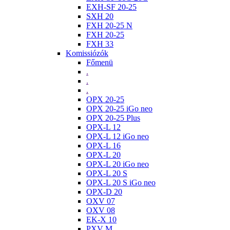
EXH-SF 20-25
SXH 20
FXH 20-25 N
FXH 20-25
FXH 33
Komissiózók
Főmenü
.
.
.
OPX 20-25
OPX 20-25 iGo neo
OPX 20-25 Plus
OPX-L 12
OPX-L 12 iGo neo
OPX-L 16
OPX-L 20
OPX-L 20 iGo neo
OPX-L 20 S
OPX-L 20 S iGo neo
OPX-D 20
OXV 07
OXV 08
EK-X 10
PXV M