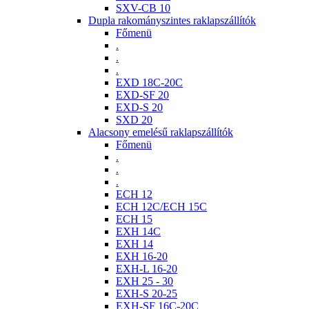
SXV-CB 10
Dupla rakományszintes raklapszállítók
Főmenü
.
.
.
EXD 18C-20C
EXD-SF 20
EXD-S 20
SXD 20
Alacsony emelésű raklapszállítók
Főmenü
.
.
.
ECH 12
ECH 12C/ECH 15C
ECH 15
EXH 14C
EXH 14
EXH 16-20
EXH-L 16-20
EXH 25 - 30
EXH-S 20-25
EXH-SF 16C-20C