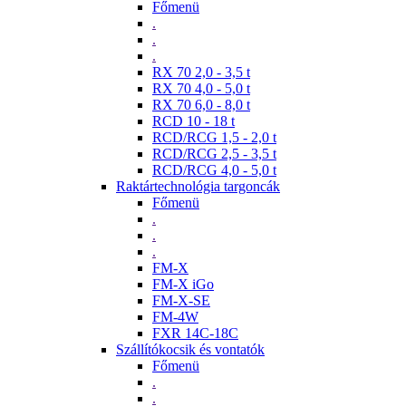
Főmenü
.
.
.
RX 70 2,0 - 3,5 t
RX 70 4,0 - 5,0 t
RX 70 6,0 - 8,0 t
RCD 10 - 18 t
RCD/RCG 1,5 - 2,0 t
RCD/RCG 2,5 - 3,5 t
RCD/RCG 4,0 - 5,0 t
Raktártechnológia targoncák
Főmenü
.
.
.
FM-X
FM-X iGo
FM-X-SE
FM-4W
FXR 14C-18C
Szállítókocsik és vontatók
Főmenü
.
.