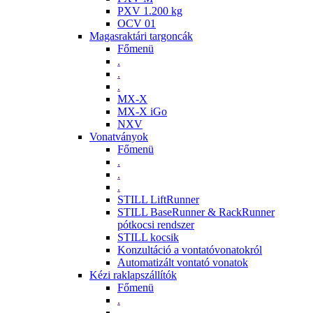
PXV 1.200 kg
OCV 01
Magasraktári targoncák
Főmenü
.
.
.
MX-X
MX-X iGo
NXV
Vonatványok
Főmenü
.
.
.
STILL LiftRunner
STILL BaseRunner & RackRunner
pótkocsi rendszer
STILL kocsik
Konzultáció a vontatóvonatokról
Automatizált vontató vonatok
Kézi raklapszállítók
Főmenü
.
.