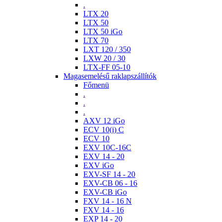
.
LTX 20
LTX 50
LTX 50 iGo
LTX 70
LXT 120 / 350
LXW 20 / 30
LTX-FF 05-10
Magasemelésű raklapszállítók
Főmenü
.
.
.
AXV 12 iGo
ECV 10(i) C
ECV 10
EXV 10C-16C
EXV 14 - 20
EXV iGo
EXV-SF 14 - 20
EXV-CB 06 - 16
EXV-CB iGo
FXV 14 - 16 N
FXV 14 - 16
EXP 14 - 20