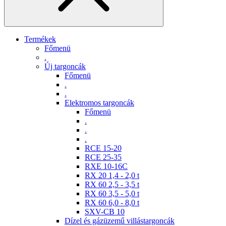
Termékek
Főmenü
.
Új targoncák
Főmenü
.
.
Elektromos targoncák
Főmenü
.
.
.
RCE 15-20
RCE 25-35
RXE 10-16C
RX 20 1,4 - 2,0 t
RX 60 2,5 - 3,5 t
RX 60 3,5 - 5,0 t
RX 60 6,0 - 8,0 t
SXV-CB 10
Dízel és gázüzemű villástargoncák