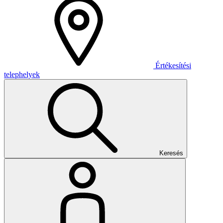
Értékesítési
telephelyek
Keresés