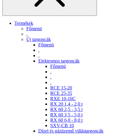
Termékek
Főmenü
.
Új targoncák
Főmenü
.
.
Elektromos targoncák
Főmenü
.
.
.
RCE 15-20
RCE 25-35
RXE 10-16C
RX 20 1,4 - 2,0 t
RX 60 2,5 - 3,5 t
RX 60 3,5 - 5,0 t
RX 60 6,0 - 8,0 t
SXV-CB 10
Dízel és gázüzemű villástargoncák