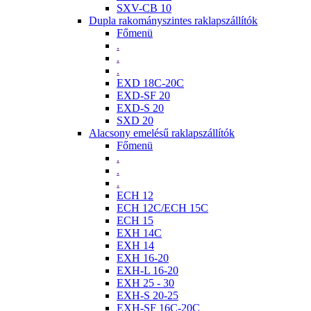
SXV-CB 10
Dupla rakományszintes raklapszállítók
Főmenü
.
.
.
EXD 18C-20C
EXD-SF 20
EXD-S 20
SXD 20
Alacsony emelésű raklapszállítók
Főmenü
.
.
.
ECH 12
ECH 12C/ECH 15C
ECH 15
EXH 14C
EXH 14
EXH 16-20
EXH-L 16-20
EXH 25 - 30
EXH-S 20-25
EXH-SF 16C-20C