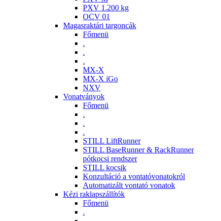
PXV 1.200 kg
OCV 01
Magasraktári targoncák
Főmenü
.
.
.
MX-X
MX-X iGo
NXV
Vonatványok
Főmenü
.
.
.
STILL LiftRunner
STILL BaseRunner & RackRunner
pótkocsi rendszer
STILL kocsik
Konzultáció a vontatóvonatokról
Automatizált vontató vonatok
Kézi raklapszállítók
Főmenü
.
.