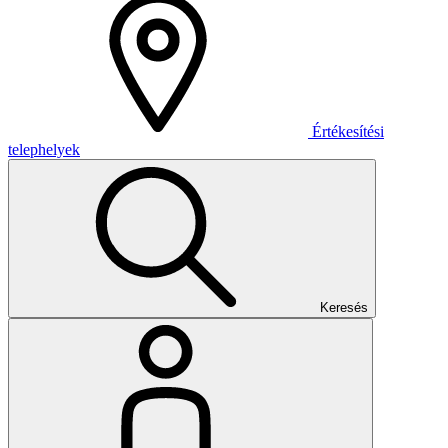
Értékesítési
telephelyek
Keresés