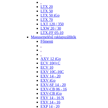
.
LTX 20
LTX 50
LTX 50 iGo
LTX 70
LXT 120 / 350
LXW 20 / 30
LTX-FF 05-10
Magasemelésű raklapszállítók
Főmenü
.
.
.
AXV 12 iGo
ECV 10(i) C
ECV 10
EXV 10C-16C
EXV 14 - 20
EXV iGo
EXV-SF 14 - 20
EXV-CB 06 - 16
EXV-CB iGo
FXV 14 - 16 N
FXV 14 - 16
EXP 14 - 20