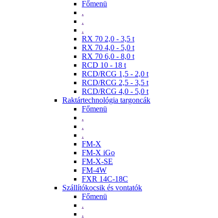
Főmenü
.
.
.
RX 70 2,0 - 3,5 t
RX 70 4,0 - 5,0 t
RX 70 6,0 - 8,0 t
RCD 10 - 18 t
RCD/RCG 1,5 - 2,0 t
RCD/RCG 2,5 - 3,5 t
RCD/RCG 4,0 - 5,0 t
Raktártechnológia targoncák
Főmenü
.
.
.
FM-X
FM-X iGo
FM-X-SE
FM-4W
FXR 14C-18C
Szállítókocsik és vontatók
Főmenü
.
.