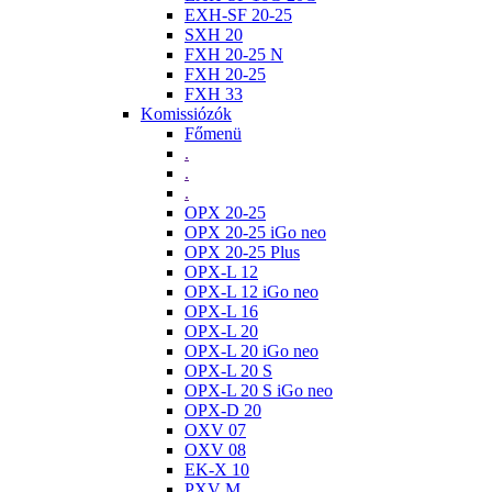
EXH-SF 20-25
SXH 20
FXH 20-25 N
FXH 20-25
FXH 33
Komissiózók
Főmenü
.
.
.
OPX 20-25
OPX 20-25 iGo neo
OPX 20-25 Plus
OPX-L 12
OPX-L 12 iGo neo
OPX-L 16
OPX-L 20
OPX-L 20 iGo neo
OPX-L 20 S
OPX-L 20 S iGo neo
OPX-D 20
OXV 07
OXV 08
EK-X 10
PXV M