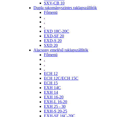
SXV-CB 10
Dupla rakományszintes raklapszállítók
Főmenü
.
.
.
EXD 18C-20C
EXD-SF 20
EXD-S 20
SXD 20
Alacsony emelésű raklapszállítók
Főmenü
.
.
.
ECH 12
ECH 12C/ECH 15C
ECH 15
EXH 14C
EXH 14
EXH 16-20
EXH-L 16-20
EXH 25 - 30
EXH-S 20-25
EXH-SF 16C-20C