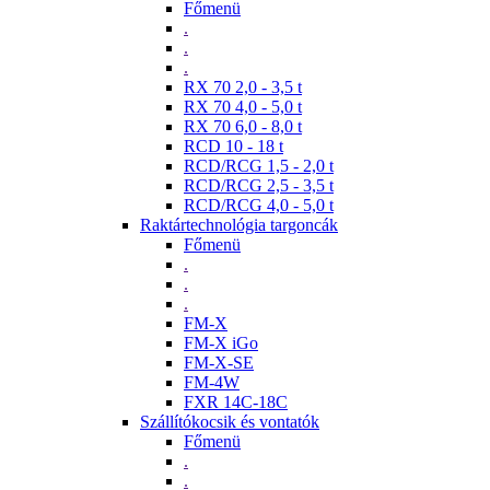
Főmenü
.
.
.
RX 70 2,0 - 3,5 t
RX 70 4,0 - 5,0 t
RX 70 6,0 - 8,0 t
RCD 10 - 18 t
RCD/RCG 1,5 - 2,0 t
RCD/RCG 2,5 - 3,5 t
RCD/RCG 4,0 - 5,0 t
Raktártechnológia targoncák
Főmenü
.
.
.
FM-X
FM-X iGo
FM-X-SE
FM-4W
FXR 14C-18C
Szállítókocsik és vontatók
Főmenü
.
.