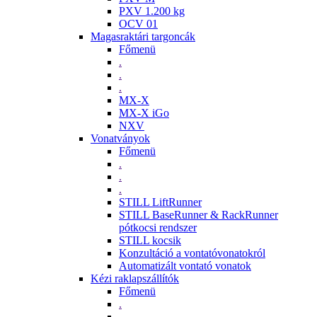
PXV 1.200 kg
OCV 01
Magasraktári targoncák
Főmenü
.
.
.
MX-X
MX-X iGo
NXV
Vonatványok
Főmenü
.
.
.
STILL LiftRunner
STILL BaseRunner & RackRunner
pótkocsi rendszer
STILL kocsik
Konzultáció a vontatóvonatokról
Automatizált vontató vonatok
Kézi raklapszállítók
Főmenü
.
.