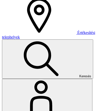
Értékesítési
telephelyek
Keresés