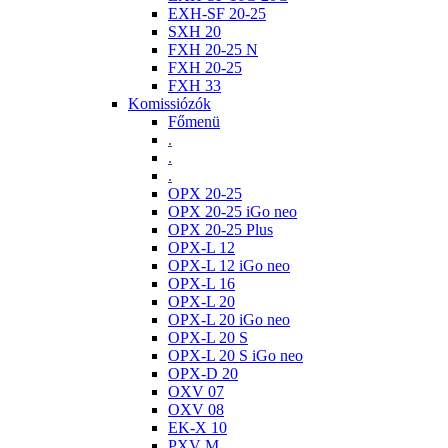
EXH-SF 20-25
SXH 20
FXH 20-25 N
FXH 20-25
FXH 33
Komissiózók
Főmenü
.
.
.
OPX 20-25
OPX 20-25 iGo neo
OPX 20-25 Plus
OPX-L 12
OPX-L 12 iGo neo
OPX-L 16
OPX-L 20
OPX-L 20 iGo neo
OPX-L 20 S
OPX-L 20 S iGo neo
OPX-D 20
OXV 07
OXV 08
EK-X 10
PXV M