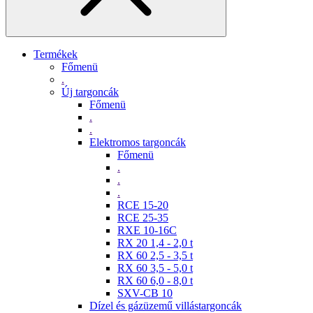
Termékek
Főmenü
.
Új targoncák
Főmenü
.
.
Elektromos targoncák
Főmenü
.
.
.
RCE 15-20
RCE 25-35
RXE 10-16C
RX 20 1,4 - 2,0 t
RX 60 2,5 - 3,5 t
RX 60 3,5 - 5,0 t
RX 60 6,0 - 8,0 t
SXV-CB 10
Dízel és gázüzemű villástargoncák