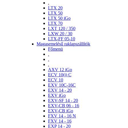
.
LTX 20
LTX 50
LTX 50 iGo
LTX 70
LXT 120 / 350
LXW 20 / 30
LTX-FF 05-10
Magasemelésű raklapszállítók
Főmenü
.
.
.
AXV 12 iGo
ECV 10(i) C
ECV 10
EXV 10C-16C
EXV 14 - 20
EXV iGo
EXV-SF 14 - 20
EXV-CB 06 - 16
EXV-CB iGo
FXV 14 - 16 N
FXV 14 - 16
EXP 14 - 20