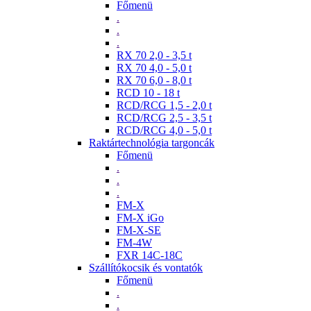
Főmenü
.
.
.
RX 70 2,0 - 3,5 t
RX 70 4,0 - 5,0 t
RX 70 6,0 - 8,0 t
RCD 10 - 18 t
RCD/RCG 1,5 - 2,0 t
RCD/RCG 2,5 - 3,5 t
RCD/RCG 4,0 - 5,0 t
Raktártechnológia targoncák
Főmenü
.
.
.
FM-X
FM-X iGo
FM-X-SE
FM-4W
FXR 14C-18C
Szállítókocsik és vontatók
Főmenü
.
.