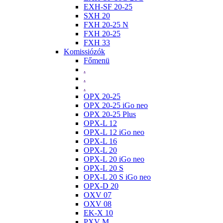
EXH-SF 20-25
SXH 20
FXH 20-25 N
FXH 20-25
FXH 33
Komissiózók
Főmenü
.
.
.
OPX 20-25
OPX 20-25 iGo neo
OPX 20-25 Plus
OPX-L 12
OPX-L 12 iGo neo
OPX-L 16
OPX-L 20
OPX-L 20 iGo neo
OPX-L 20 S
OPX-L 20 S iGo neo
OPX-D 20
OXV 07
OXV 08
EK-X 10
PXV M