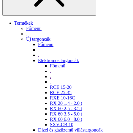
Termékek
Főmenü
.
Új targoncák
Főmenü
.
.
Elektromos targoncák
Főmenü
.
.
.
RCE 15-20
RCE 25-35
RXE 10-16C
RX 20 1,4 - 2,0 t
RX 60 2,5 - 3,5 t
RX 60 3,5 - 5,0 t
RX 60 6,0 - 8,0 t
SXV-CB 10
Dízel és gázüzemű villástargoncák