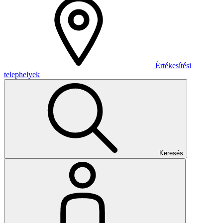
Értékesítési
telephelyek
Keresés