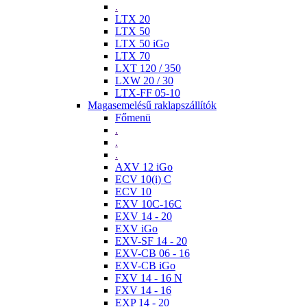
.
LTX 20
LTX 50
LTX 50 iGo
LTX 70
LXT 120 / 350
LXW 20 / 30
LTX-FF 05-10
Magasemelésű raklapszállítók
Főmenü
.
.
.
AXV 12 iGo
ECV 10(i) C
ECV 10
EXV 10C-16C
EXV 14 - 20
EXV iGo
EXV-SF 14 - 20
EXV-CB 06 - 16
EXV-CB iGo
FXV 14 - 16 N
FXV 14 - 16
EXP 14 - 20