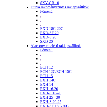
SXV-CB 10
Dupla rakományszintes raklapszállítók
Főmenü
.
.
.
EXD 18C-20C
EXD-SF 20
EXD-S 20
SXD 20
Alacsony emelésű raklapszállítók
Főmenü
.
.
.
ECH 12
ECH 12C/ECH 15C
ECH 15
EXH 14C
EXH 14
EXH 16-20
EXH-L 16-20
EXH 25 - 30
EXH-S 20-25
EXH-SF 16C-20C