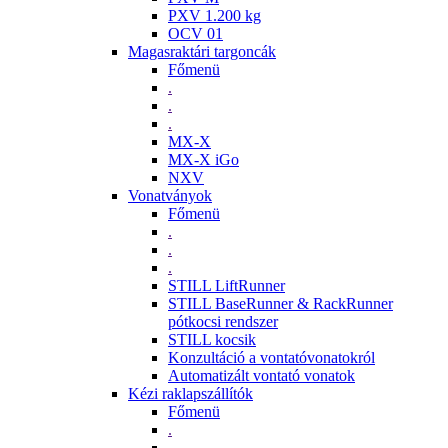
PXV 1.200 kg
OCV 01
Magasraktári targoncák
Főmenü
.
.
.
MX-X
MX-X iGo
NXV
Vonatványok
Főmenü
.
.
.
STILL LiftRunner
STILL BaseRunner & RackRunner
pótkocsi rendszer
STILL kocsik
Konzultáció a vontatóvonatokról
Automatizált vontató vonatok
Kézi raklapszállítók
Főmenü
.
.