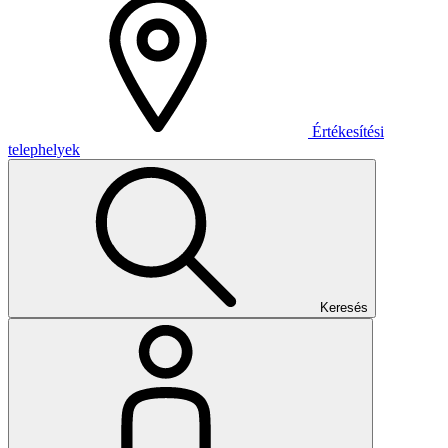
Értékesítési
telephelyek
Keresés