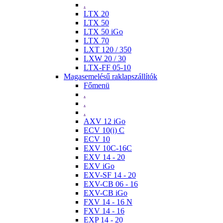
.
LTX 20
LTX 50
LTX 50 iGo
LTX 70
LXT 120 / 350
LXW 20 / 30
LTX-FF 05-10
Magasemelésű raklapszállítók
Főmenü
.
.
.
AXV 12 iGo
ECV 10(i) C
ECV 10
EXV 10C-16C
EXV 14 - 20
EXV iGo
EXV-SF 14 - 20
EXV-CB 06 - 16
EXV-CB iGo
FXV 14 - 16 N
FXV 14 - 16
EXP 14 - 20