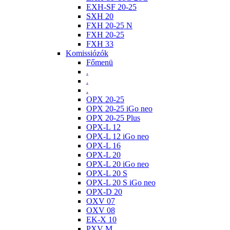
EXH-SF 20-25
SXH 20
FXH 20-25 N
FXH 20-25
FXH 33
Komissiózók
Főmenü
.
.
.
OPX 20-25
OPX 20-25 iGo neo
OPX 20-25 Plus
OPX-L 12
OPX-L 12 iGo neo
OPX-L 16
OPX-L 20
OPX-L 20 iGo neo
OPX-L 20 S
OPX-L 20 S iGo neo
OPX-D 20
OXV 07
OXV 08
EK-X 10
PXV M