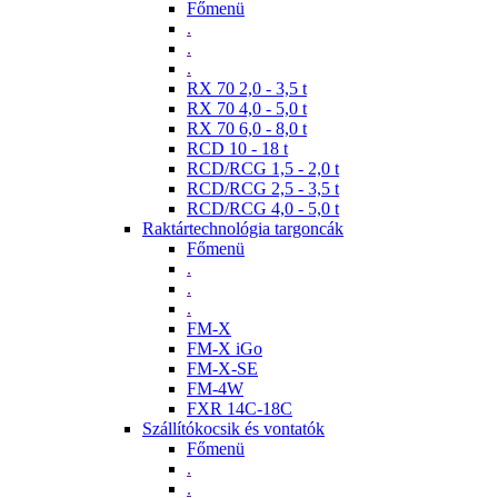
Főmenü
.
.
.
RX 70 2,0 - 3,5 t
RX 70 4,0 - 5,0 t
RX 70 6,0 - 8,0 t
RCD 10 - 18 t
RCD/RCG 1,5 - 2,0 t
RCD/RCG 2,5 - 3,5 t
RCD/RCG 4,0 - 5,0 t
Raktártechnológia targoncák
Főmenü
.
.
.
FM-X
FM-X iGo
FM-X-SE
FM-4W
FXR 14C-18C
Szállítókocsik és vontatók
Főmenü
.
.