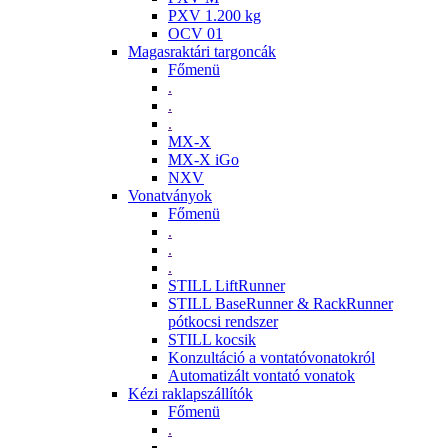
PXV 1.200 kg
OCV 01
Magasraktári targoncák
Főmenü
.
.
.
MX-X
MX-X iGo
NXV
Vonatványok
Főmenü
.
.
.
STILL LiftRunner
STILL BaseRunner & RackRunner
pótkocsi rendszer
STILL kocsik
Konzultáció a vontatóvonatokról
Automatizált vontató vonatok
Kézi raklapszállítók
Főmenü
.
.