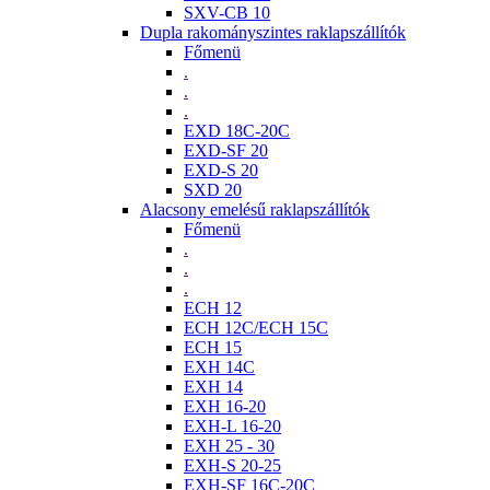
SXV-CB 10
Dupla rakományszintes raklapszállítók
Főmenü
.
.
.
EXD 18C-20C
EXD-SF 20
EXD-S 20
SXD 20
Alacsony emelésű raklapszállítók
Főmenü
.
.
.
ECH 12
ECH 12C/ECH 15C
ECH 15
EXH 14C
EXH 14
EXH 16-20
EXH-L 16-20
EXH 25 - 30
EXH-S 20-25
EXH-SF 16C-20C