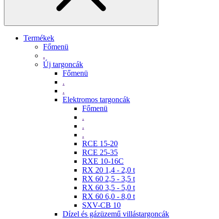
Termékek
Főmenü
.
Új targoncák
Főmenü
.
.
Elektromos targoncák
Főmenü
.
.
.
RCE 15-20
RCE 25-35
RXE 10-16C
RX 20 1,4 - 2,0 t
RX 60 2,5 - 3,5 t
RX 60 3,5 - 5,0 t
RX 60 6,0 - 8,0 t
SXV-CB 10
Dízel és gázüzemű villástargoncák