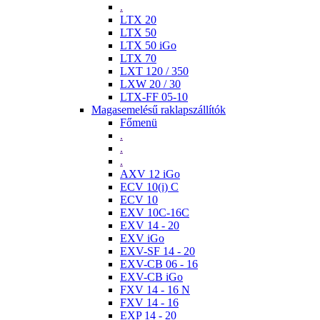
.
LTX 20
LTX 50
LTX 50 iGo
LTX 70
LXT 120 / 350
LXW 20 / 30
LTX-FF 05-10
Magasemelésű raklapszállítók
Főmenü
.
.
.
AXV 12 iGo
ECV 10(i) C
ECV 10
EXV 10C-16C
EXV 14 - 20
EXV iGo
EXV-SF 14 - 20
EXV-CB 06 - 16
EXV-CB iGo
FXV 14 - 16 N
FXV 14 - 16
EXP 14 - 20