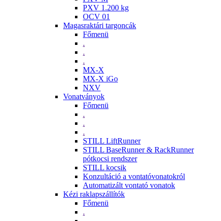
PXV 1.200 kg
OCV 01
Magasraktári targoncák
Főmenü
.
.
.
MX-X
MX-X iGo
NXV
Vonatványok
Főmenü
.
.
.
STILL LiftRunner
STILL BaseRunner & RackRunner
pótkocsi rendszer
STILL kocsik
Konzultáció a vontatóvonatokról
Automatizált vontató vonatok
Kézi raklapszállítók
Főmenü
.
.