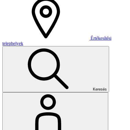
Értékesítési
telephelyek
Keresés