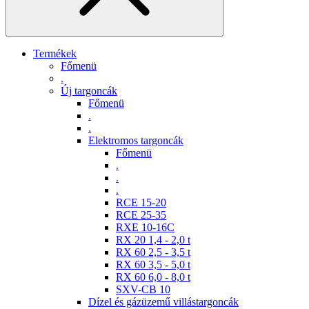
Termékek
Főmenü
.
Új targoncák
Főmenü
.
.
Elektromos targoncák
Főmenü
.
.
.
RCE 15-20
RCE 25-35
RXE 10-16C
RX 20 1,4 - 2,0 t
RX 60 2,5 - 3,5 t
RX 60 3,5 - 5,0 t
RX 60 6,0 - 8,0 t
SXV-CB 10
Dízel és gázüzemű villástargoncák