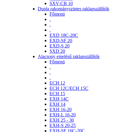
SXV-CB 10
Dupla rakományszintes raklapszállítók
Főmenü
.
.
.
EXD 18C-20C
EXD-SF 20
EXD-S 20
SXD 20
Alacsony emelésű raklapszállítók
Főmenü
.
.
.
ECH 12
ECH 12C/ECH 15C
ECH 15
EXH 14C
EXH 14
EXH 16-20
EXH-L 16-20
EXH 25 - 30
EXH-S 20-25
EXH-SF 16C-20C