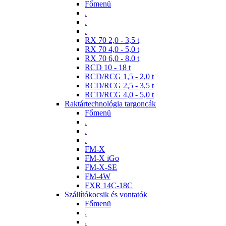
Főmenü
.
.
.
RX 70 2,0 - 3,5 t
RX 70 4,0 - 5,0 t
RX 70 6,0 - 8,0 t
RCD 10 - 18 t
RCD/RCG 1,5 - 2,0 t
RCD/RCG 2,5 - 3,5 t
RCD/RCG 4,0 - 5,0 t
Raktártechnológia targoncák
Főmenü
.
.
.
FM-X
FM-X iGo
FM-X-SE
FM-4W
FXR 14C-18C
Szállítókocsik és vontatók
Főmenü
.
.