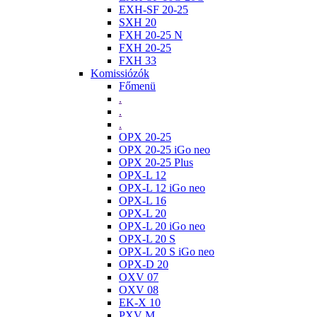
EXH-SF 20-25
SXH 20
FXH 20-25 N
FXH 20-25
FXH 33
Komissiózók
Főmenü
.
.
.
OPX 20-25
OPX 20-25 iGo neo
OPX 20-25 Plus
OPX-L 12
OPX-L 12 iGo neo
OPX-L 16
OPX-L 20
OPX-L 20 iGo neo
OPX-L 20 S
OPX-L 20 S iGo neo
OPX-D 20
OXV 07
OXV 08
EK-X 10
PXV M