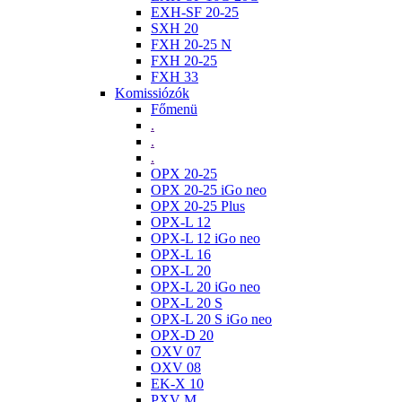
EXH-SF 20-25
SXH 20
FXH 20-25 N
FXH 20-25
FXH 33
Komissiózók
Főmenü
.
.
.
OPX 20-25
OPX 20-25 iGo neo
OPX 20-25 Plus
OPX-L 12
OPX-L 12 iGo neo
OPX-L 16
OPX-L 20
OPX-L 20 iGo neo
OPX-L 20 S
OPX-L 20 S iGo neo
OPX-D 20
OXV 07
OXV 08
EK-X 10
PXV M