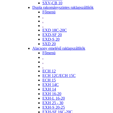
SXV-CB 10
Dupla rakományszintes raklapszállítók
Főmenü
.
.
.
EXD 18C-20C
EXD-SF 20
EXD-S 20
SXD 20
Alacsony emelésű raklapszállítók
Főmenü
.
.
.
ECH 12
ECH 12C/ECH 15C
ECH 15
EXH 14C
EXH 14
EXH 16-20
EXH-L 16-20
EXH 25 - 30
EXH-S 20-25
EXH-SF 16C-20C