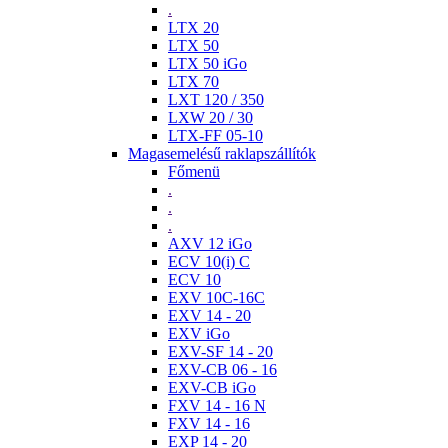
.
LTX 20
LTX 50
LTX 50 iGo
LTX 70
LXT 120 / 350
LXW 20 / 30
LTX-FF 05-10
Magasemelésű raklapszállítók
Főmenü
.
.
.
AXV 12 iGo
ECV 10(i) C
ECV 10
EXV 10C-16C
EXV 14 - 20
EXV iGo
EXV-SF 14 - 20
EXV-CB 06 - 16
EXV-CB iGo
FXV 14 - 16 N
FXV 14 - 16
EXP 14 - 20