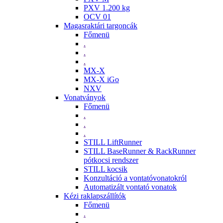
PXV 1.200 kg
OCV 01
Magasraktári targoncák
Főmenü
.
.
.
MX-X
MX-X iGo
NXV
Vonatványok
Főmenü
.
.
.
STILL LiftRunner
STILL BaseRunner & RackRunner
pótkocsi rendszer
STILL kocsik
Konzultáció a vontatóvonatokról
Automatizált vontató vonatok
Kézi raklapszállítók
Főmenü
.
.