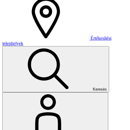
Értékesítési
telephelyek
Keresés