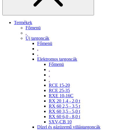
Termékek
Főmenü
.
Új targoncák
Főmenü
.
.
Elektromos targoncák
Főmenü
.
.
.
RCE 15-20
RCE 25-35
RXE 10-16C
RX 20 1,4 - 2,0 t
RX 60 2,5 - 3,5 t
RX 60 3,5 - 5,0 t
RX 60 6,0 - 8,0 t
SXV-CB 10
Dízel és gázüzemű villástargoncák