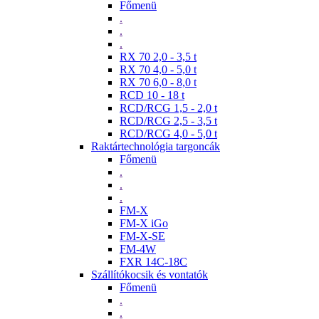
Főmenü
.
.
.
RX 70 2,0 - 3,5 t
RX 70 4,0 - 5,0 t
RX 70 6,0 - 8,0 t
RCD 10 - 18 t
RCD/RCG 1,5 - 2,0 t
RCD/RCG 2,5 - 3,5 t
RCD/RCG 4,0 - 5,0 t
Raktártechnológia targoncák
Főmenü
.
.
.
FM-X
FM-X iGo
FM-X-SE
FM-4W
FXR 14C-18C
Szállítókocsik és vontatók
Főmenü
.
.