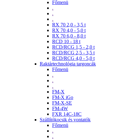
Főmenü
.
.
.
RX 70 2,0 - 3,5 t
RX 70 4,0 - 5,0 t
RX 70 6,0 - 8,0 t
RCD 10 - 18 t
RCD/RCG 1,5 - 2,0 t
RCD/RCG 2,5 - 3,5 t
RCD/RCG 4,0 - 5,0 t
Raktártechnológia targoncák
Főmenü
.
.
.
FM-X
FM-X iGo
FM-X-SE
FM-4W
FXR 14C-18C
Szállítókocsik és vontatók
Főmenü
.
.