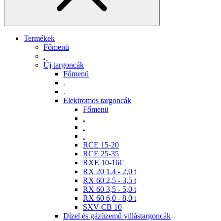
Termékek
Főmenü
.
Új targoncák
Főmenü
.
.
Elektromos targoncák
Főmenü
.
.
.
RCE 15-20
RCE 25-35
RXE 10-16C
RX 20 1,4 - 2,0 t
RX 60 2,5 - 3,5 t
RX 60 3,5 - 5,0 t
RX 60 6,0 - 8,0 t
SXV-CB 10
Dízel és gázüzemű villástargoncák