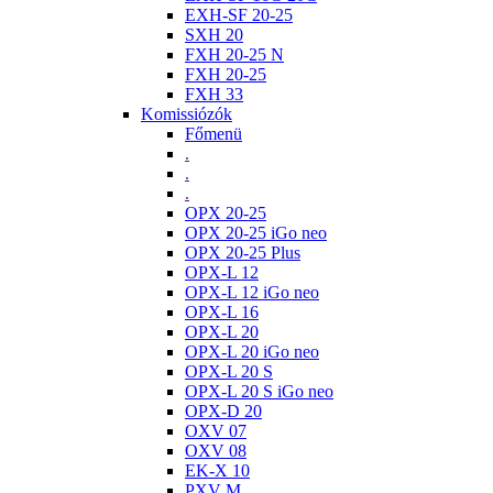
EXH-SF 20-25
SXH 20
FXH 20-25 N
FXH 20-25
FXH 33
Komissiózók
Főmenü
.
.
.
OPX 20-25
OPX 20-25 iGo neo
OPX 20-25 Plus
OPX-L 12
OPX-L 12 iGo neo
OPX-L 16
OPX-L 20
OPX-L 20 iGo neo
OPX-L 20 S
OPX-L 20 S iGo neo
OPX-D 20
OXV 07
OXV 08
EK-X 10
PXV M