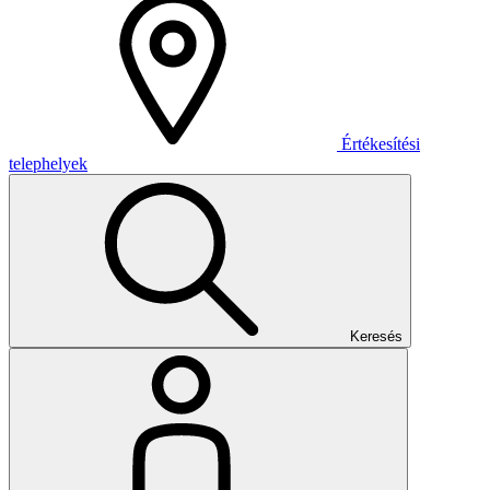
Értékesítési
telephelyek
Keresés