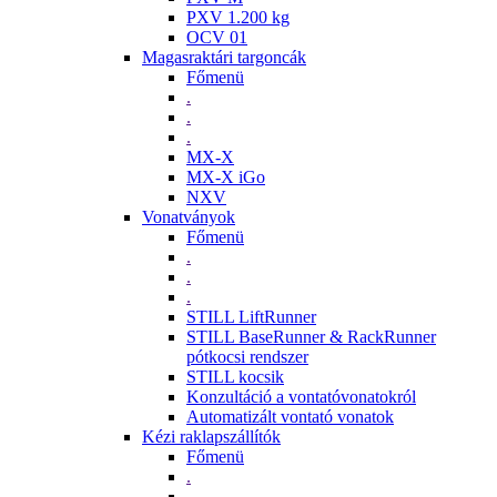
PXV 1.200 kg
OCV 01
Magasraktári targoncák
Főmenü
.
.
.
MX-X
MX-X iGo
NXV
Vonatványok
Főmenü
.
.
.
STILL LiftRunner
STILL BaseRunner & RackRunner
pótkocsi rendszer
STILL kocsik
Konzultáció a vontatóvonatokról
Automatizált vontató vonatok
Kézi raklapszállítók
Főmenü
.
.