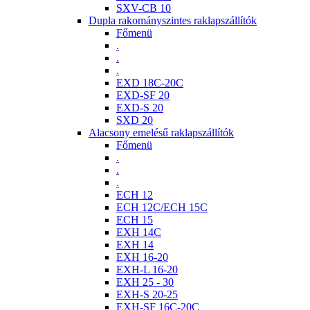
SXV-CB 10
Dupla rakományszintes raklapszállítók
Főmenü
.
.
.
EXD 18C-20C
EXD-SF 20
EXD-S 20
SXD 20
Alacsony emelésű raklapszállítók
Főmenü
.
.
.
ECH 12
ECH 12C/ECH 15C
ECH 15
EXH 14C
EXH 14
EXH 16-20
EXH-L 16-20
EXH 25 - 30
EXH-S 20-25
EXH-SF 16C-20C