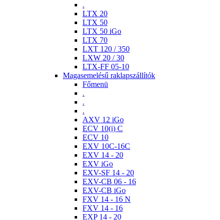
.
LTX 20
LTX 50
LTX 50 iGo
LTX 70
LXT 120 / 350
LXW 20 / 30
LTX-FF 05-10
Magasemelésű raklapszállítók
Főmenü
.
.
.
AXV 12 iGo
ECV 10(i) C
ECV 10
EXV 10C-16C
EXV 14 - 20
EXV iGo
EXV-SF 14 - 20
EXV-CB 06 - 16
EXV-CB iGo
FXV 14 - 16 N
FXV 14 - 16
EXP 14 - 20