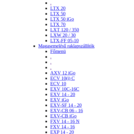
.
LTX 20
LTX 50
LTX 50 iGo
LTX 70
LXT 120 / 350
LXW 20 / 30
LTX-FF 05-10
Magasemelésű raklapszállítók
Főmenü
.
.
.
AXV 12 iGo
ECV 10(i) C
ECV 10
EXV 10C-16C
EXV 14 - 20
EXV iGo
EXV-SF 14 - 20
EXV-CB 06 - 16
EXV-CB iGo
FXV 14 - 16 N
FXV 14 - 16
EXP 14 - 20