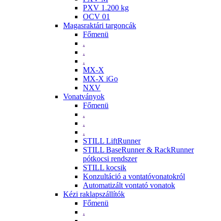
PXV 1.200 kg
OCV 01
Magasraktári targoncák
Főmenü
.
.
.
MX-X
MX-X iGo
NXV
Vonatványok
Főmenü
.
.
.
STILL LiftRunner
STILL BaseRunner & RackRunner
pótkocsi rendszer
STILL kocsik
Konzultáció a vontatóvonatokról
Automatizált vontató vonatok
Kézi raklapszállítók
Főmenü
.
.