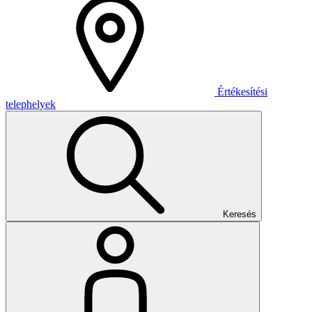
Értékesítési
telephelyek
Keresés