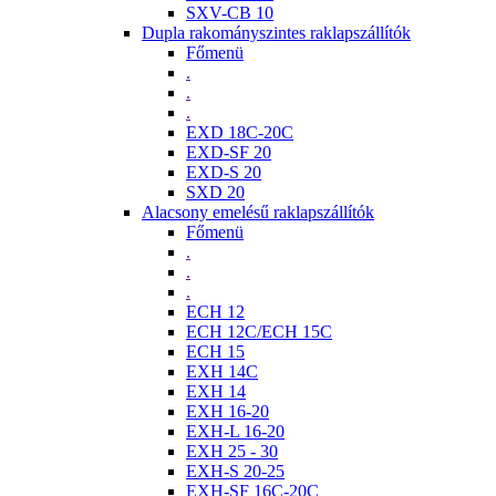
SXV-CB 10
Dupla rakományszintes raklapszállítók
Főmenü
.
.
.
EXD 18C-20C
EXD-SF 20
EXD-S 20
SXD 20
Alacsony emelésű raklapszállítók
Főmenü
.
.
.
ECH 12
ECH 12C/ECH 15C
ECH 15
EXH 14C
EXH 14
EXH 16-20
EXH-L 16-20
EXH 25 - 30
EXH-S 20-25
EXH-SF 16C-20C