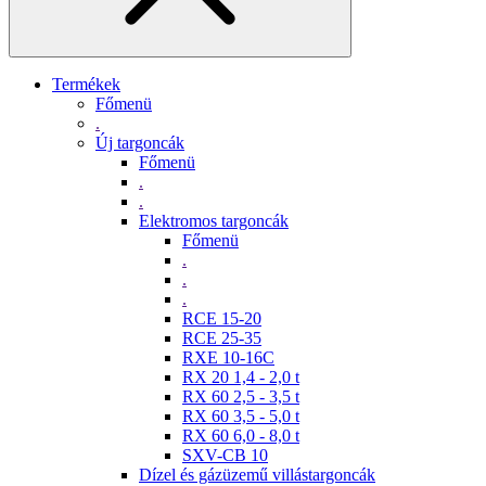
Termékek
Főmenü
.
Új targoncák
Főmenü
.
.
Elektromos targoncák
Főmenü
.
.
.
RCE 15-20
RCE 25-35
RXE 10-16C
RX 20 1,4 - 2,0 t
RX 60 2,5 - 3,5 t
RX 60 3,5 - 5,0 t
RX 60 6,0 - 8,0 t
SXV-CB 10
Dízel és gázüzemű villástargoncák