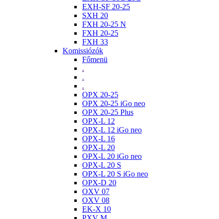
EXH-SF 20-25
SXH 20
FXH 20-25 N
FXH 20-25
FXH 33
Komissiózók
Főmenü
.
.
.
OPX 20-25
OPX 20-25 iGo neo
OPX 20-25 Plus
OPX-L 12
OPX-L 12 iGo neo
OPX-L 16
OPX-L 20
OPX-L 20 iGo neo
OPX-L 20 S
OPX-L 20 S iGo neo
OPX-D 20
OXV 07
OXV 08
EK-X 10
PXV M