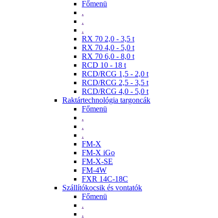
Főmenü
.
.
.
RX 70 2,0 - 3,5 t
RX 70 4,0 - 5,0 t
RX 70 6,0 - 8,0 t
RCD 10 - 18 t
RCD/RCG 1,5 - 2,0 t
RCD/RCG 2,5 - 3,5 t
RCD/RCG 4,0 - 5,0 t
Raktártechnológia targoncák
Főmenü
.
.
.
FM-X
FM-X iGo
FM-X-SE
FM-4W
FXR 14C-18C
Szállítókocsik és vontatók
Főmenü
.
.