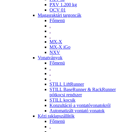
PXV 1.200 kg
OCV 01
Magasraktári targoncák
Főmenü
.
.
.
MX-X
MX-X iGo
NXV
Vonatványok
Főmenü
.
.
.
STILL LiftRunner
STILL BaseRunner & RackRunner
pótkocsi rendszer
STILL kocsik
Konzultáció a vontatóvonatokról
Automatizált vontató vonatok
Kézi raklapszállítók
Főmenü
.
.