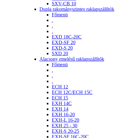
SXV-CB 10
Dupla rakományszintes raklapszállítók
Főmenü
.
.
.
EXD 18C-20C
EXD-SF 20
EXD-S 20
SXD 20
Alacsony emelésű raklapszállítók
Főmenü
.
.
.
ECH 12
ECH 12C/ECH 15C
ECH 15
EXH 14C
EXH 14
EXH 16-20
EXH-L 16-20
EXH 25 - 30
EXH-S 20-25
EXH-SF 16C-20C