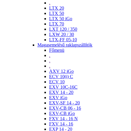
.
LTX 20
LTX 50
LTX 50 iGo
LTX 70
LXT 120 / 350
LXW 20 / 30
LTX-FF 05-10
Magasemelésű raklapszállítók
Főmenü
.
.
.
AXV 12 iGo
ECV 10(i) C
ECV 10
EXV 10C-16C
EXV 14 - 20
EXV iGo
EXV-SF 14 - 20
EXV-CB 06 - 16
EXV-CB iGo
FXV 14 - 16 N
FXV 14 - 16
EXP 14 - 20