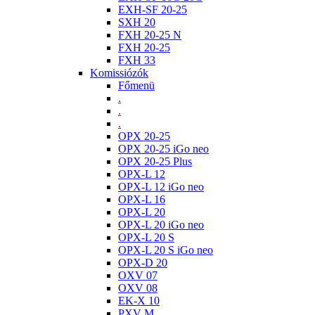
EXH-SF 20-25
SXH 20
FXH 20-25 N
FXH 20-25
FXH 33
Komissiózók
Főmenü
.
.
.
OPX 20-25
OPX 20-25 iGo neo
OPX 20-25 Plus
OPX-L 12
OPX-L 12 iGo neo
OPX-L 16
OPX-L 20
OPX-L 20 iGo neo
OPX-L 20 S
OPX-L 20 S iGo neo
OPX-D 20
OXV 07
OXV 08
EK-X 10
PXV M