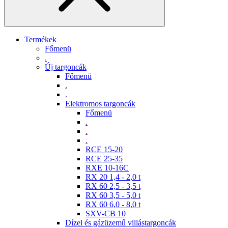
Termékek
Főmenü
.
Új targoncák
Főmenü
.
.
Elektromos targoncák
Főmenü
.
.
.
RCE 15-20
RCE 25-35
RXE 10-16C
RX 20 1,4 - 2,0 t
RX 60 2,5 - 3,5 t
RX 60 3,5 - 5,0 t
RX 60 6,0 - 8,0 t
SXV-CB 10
Dízel és gázüzemű villástargoncák