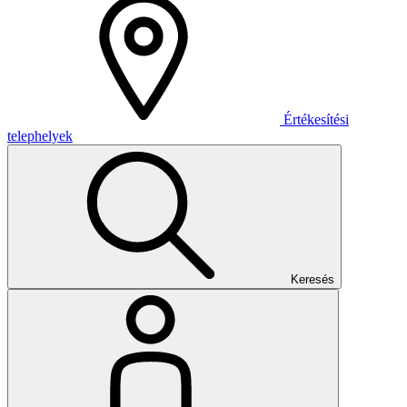
Értékesítési
telephelyek
Keresés