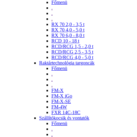
Főmenü
.
.
.
RX 70 2,0 - 3,5 t
RX 70 4,0 - 5,0 t
RX 70 6,0 - 8,0 t
RCD 10 - 18 t
RCD/RCG 1,5 - 2,0 t
RCD/RCG 2,5 - 3,5 t
RCD/RCG 4,0 - 5,0 t
Raktártechnológia targoncák
Főmenü
.
.
.
FM-X
FM-X iGo
FM-X-SE
FM-4W
FXR 14C-18C
Szállítókocsik és vontatók
Főmenü
.
.