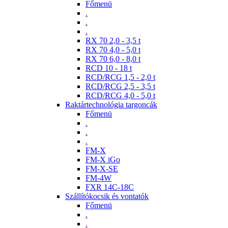
Főmenü
.
.
.
RX 70 2,0 - 3,5 t
RX 70 4,0 - 5,0 t
RX 70 6,0 - 8,0 t
RCD 10 - 18 t
RCD/RCG 1,5 - 2,0 t
RCD/RCG 2,5 - 3,5 t
RCD/RCG 4,0 - 5,0 t
Raktártechnológia targoncák
Főmenü
.
.
.
FM-X
FM-X iGo
FM-X-SE
FM-4W
FXR 14C-18C
Szállítókocsik és vontatók
Főmenü
.
.