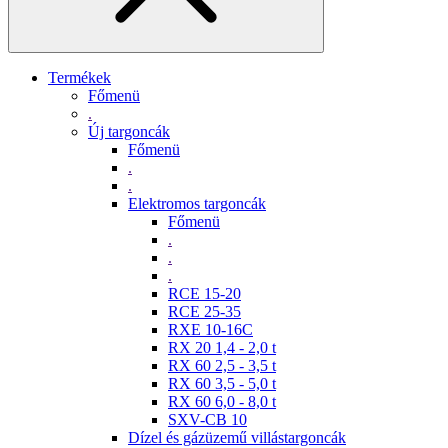
Termékek
Főmenü
.
Új targoncák
Főmenü
.
.
Elektromos targoncák
Főmenü
.
.
.
RCE 15-20
RCE 25-35
RXE 10-16C
RX 20 1,4 - 2,0 t
RX 60 2,5 - 3,5 t
RX 60 3,5 - 5,0 t
RX 60 6,0 - 8,0 t
SXV-CB 10
Dízel és gázüzemű villástargoncák