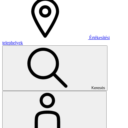
Értékesítési
telephelyek
Keresés