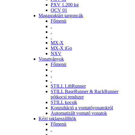
PXV 1.200 kg
OCV 01
Magasraktári targoncák
Főmenü
.
.
.
MX-X
MX-X iGo
NXV
Vonatványok
Főmenü
.
.
.
STILL LiftRunner
STILL BaseRunner & RackRunner
pótkocsi rendszer
STILL kocsik
Konzultáció a vontatóvonatokról
Automatizált vontató vonatok
Kézi raklapszállítók
Főmenü
.
.