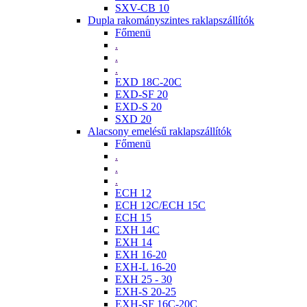
SXV-CB 10
Dupla rakományszintes raklapszállítók
Főmenü
.
.
.
EXD 18C-20C
EXD-SF 20
EXD-S 20
SXD 20
Alacsony emelésű raklapszállítók
Főmenü
.
.
.
ECH 12
ECH 12C/ECH 15C
ECH 15
EXH 14C
EXH 14
EXH 16-20
EXH-L 16-20
EXH 25 - 30
EXH-S 20-25
EXH-SF 16C-20C