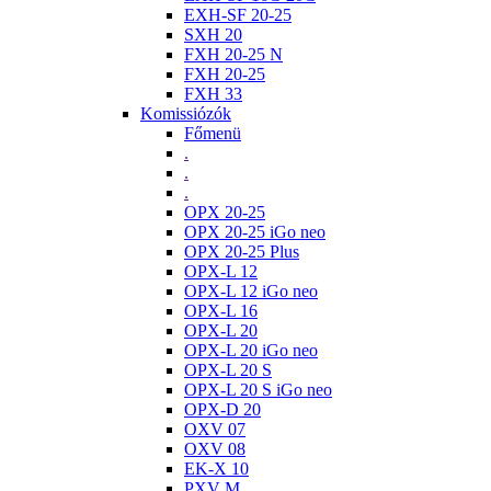
EXH-SF 20-25
SXH 20
FXH 20-25 N
FXH 20-25
FXH 33
Komissiózók
Főmenü
.
.
.
OPX 20-25
OPX 20-25 iGo neo
OPX 20-25 Plus
OPX-L 12
OPX-L 12 iGo neo
OPX-L 16
OPX-L 20
OPX-L 20 iGo neo
OPX-L 20 S
OPX-L 20 S iGo neo
OPX-D 20
OXV 07
OXV 08
EK-X 10
PXV M