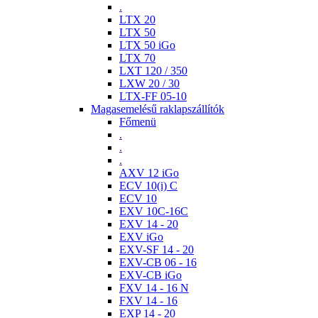
.
LTX 20
LTX 50
LTX 50 iGo
LTX 70
LXT 120 / 350
LXW 20 / 30
LTX-FF 05-10
Magasemelésű raklapszállítók
Főmenü
.
.
.
AXV 12 iGo
ECV 10(i) C
ECV 10
EXV 10C-16C
EXV 14 - 20
EXV iGo
EXV-SF 14 - 20
EXV-CB 06 - 16
EXV-CB iGo
FXV 14 - 16 N
FXV 14 - 16
EXP 14 - 20